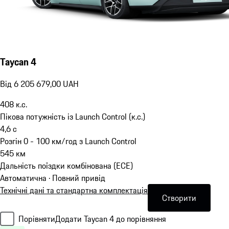
Taycan 4
Від 6 205 679,00 UAH
408
к.с.
Пікова потужність із Launch Control (к.с.)
4,6
с
Розгін 0 - 100 км/год з Launch Control
545
км
Дальність поїздки комбінована (ECE)
Автоматична · Повний привід
Технічні дані та стандартна комплектація
Створити
Порівняти
Додати Taycan 4 до порівняння