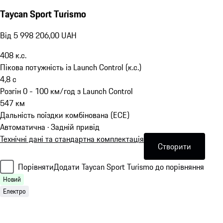
Taycan Sport Turismo
Від 5 998 206,00 UAH
408
к.с.
Пікова потужність із Launch Control (к.с.)
4,8
с
Розгін 0 - 100 км/год з Launch Control
547
км
Дальність поїздки комбінована (ECE)
Автоматична · Задній привід
Технічні дані та стандартна комплектація
Створити
Порівняти
Додати Taycan Sport Turismo до порівняння
Новий
Електро