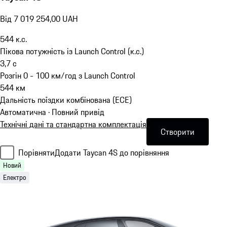
Від 7 019 254,00 UAH
544
к.с.
Пікова потужність із Launch Control (к.с.)
3,7
с
Розгін 0 - 100 км/год з Launch Control
544
км
Дальність поїздки комбінована (ECE)
Автоматична · Повний привід
Технічні дані та стандартна комплектація
Створити
Порівняти
Додати Taycan 4S до порівняння
Новий
Електро