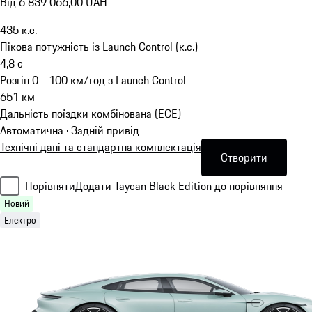
Від 6 839 066,00 UAH
435
к.с.
Пікова потужність із Launch Control (к.с.)
4,8
с
Розгін 0 - 100 км/год з Launch Control
651
км
Дальність поїздки комбінована (ECE)
Автоматична · Задній привід
Технічні дані та стандартна комплектація
Створити
Порівняти
Додати Taycan Black Edition до порівняння
Новий
Електро