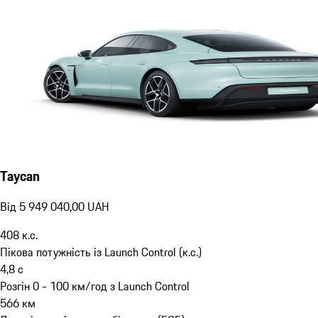
Taycan
Від 5 949 040,00 UAH
408
к.с.
Пікова потужність із Launch Control (к.с.)
4,8
с
Розгін 0 - 100 км/год з Launch Control
566
км