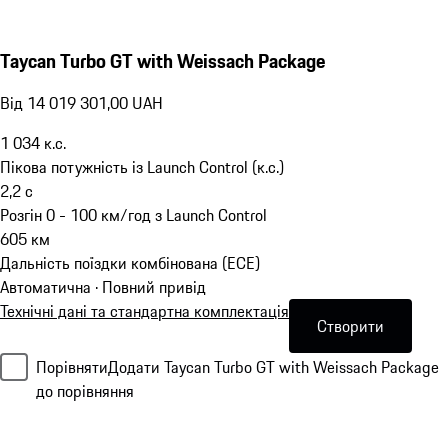
Taycan Turbo GT with Weissach Package
Від 14 019 301,00 UAH
1 034
к.с.
Пікова потужність із Launch Control (к.с.)
2,2
с
Розгін 0 - 100 км/год з Launch Control
605
км
Дальність поїздки комбінована (ECE)
Автоматична · Повний привід
Технічні дані та стандартна комплектація
Створити
Порівняти
Додати Taycan Turbo GT with Weissach Package
до порівняння