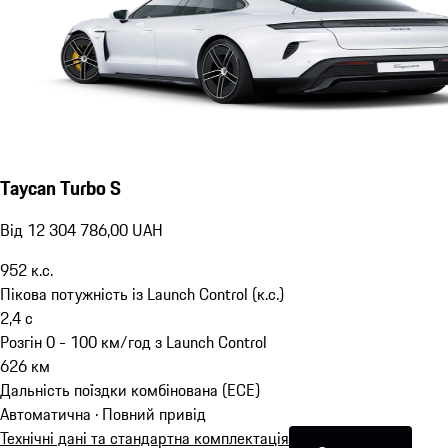
Taycan Turbo S
Від 12 304 786,00 UAH
952
к.с.
Пікова потужність із Launch Control (к.с.)
2,4
с
Розгін 0 - 100 км/год з Launch Control
626
км
Дальність поїздки комбінована (ECE)
Автоматична · Повний привід
Технічні дані та стандартна комплектація