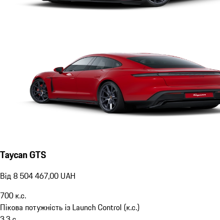
Taycan GTS
Від 8 504 467,00 UAH
700
к.с.
Пікова потужність із Launch Control (к.с.)
3,3
с