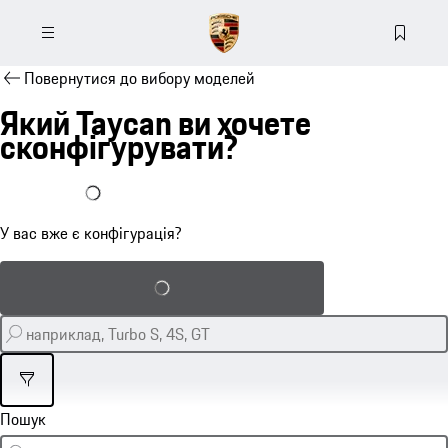
Повернутися до вибору моделей
Який Taycan ви хочете
сконфігурувати?
У мене вже є конфігурація
У вас вже є конфігурація?
Завантажити збережену конфігурацію
Фільтр