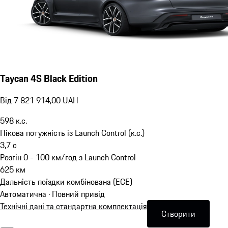
Taycan 4S Black Edition
Від 7 821 914,00 UAH
598
к.с.
Пікова потужність із Launch Control (к.с.)
3,7
с
Розгін 0 - 100 км/год з Launch Control
625
км
Дальність поїздки комбінована (ECE)
Автоматична · Повний привід
Технічні дані та стандартна комплектація
Створити