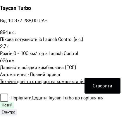
Taycan Turbo
Від 10 377 288,00 UAH
884
к.с.
Пікова потужність із Launch Control (к.с.)
2,7
с
Розгін 0 - 100 км/год з Launch Control
626
км
Дальність поїздки комбінована (ECE)
Автоматична · Повний привід
Технічні дані та стандартна комплектація
Створити
Порівняти
Додати Taycan Turbo до порівняння
Новий
Електро