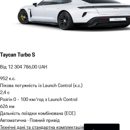
Taycan Turbo S
Від 12 304 786,00 UAH
952
к.с.
Пікова потужність із Launch Control (к.с.)
2,4
с
Розгін 0 - 100 км/год з Launch Control
626
км
Дальність поїздки комбінована (ECE)
Автоматична · Повний привід
Технічні дані та стандартна комплектація