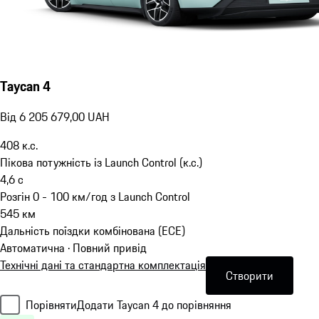
Taycan 4
Від 6 205 679,00 UAH
408
к.с.
Пікова потужність із Launch Control (к.с.)
4,6
с
Розгін 0 - 100 км/год з Launch Control
545
км
Дальність поїздки комбінована (ECE)
Автоматична · Повний привід
Технічні дані та стандартна комплектація
Створити
Порівняти
Додати Taycan 4 до порівняння