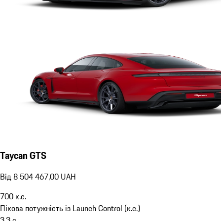
Taycan GTS
Від 8 504 467,00 UAH
700
к.с.
Пікова потужність із Launch Control (к.с.)
3,3
с