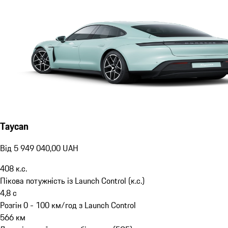
Taycan
Від 5 949 040,00 UAH
408
к.с.
Пікова потужність із Launch Control (к.с.)
4,8
с
Розгін 0 - 100 км/год з Launch Control
566
км