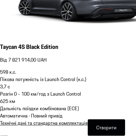
Taycan 4S Black Edition
Від 7 821 914,00 UAH
598
к.с.
Пікова потужність із Launch Control (к.с.)
3,7
с
Розгін 0 - 100 км/год з Launch Control
625
км
Дальність поїздки комбінована (ECE)
Автоматична · Повний привід
Технічні дані та стандартна комплектація
Створити