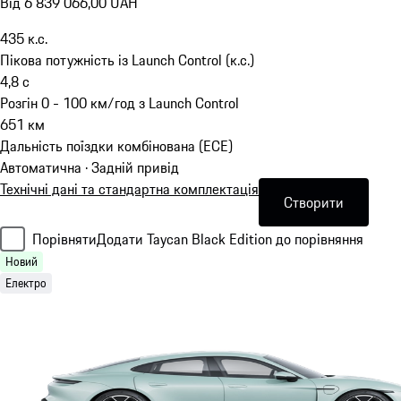
Від 6 839 066,00 UAH
435
к.с.
Пікова потужність із Launch Control (к.с.)
4,8
с
Розгін 0 - 100 км/год з Launch Control
651
км
Дальність поїздки комбінована (ECE)
Автоматична · Задній привід
Технічні дані та стандартна комплектація
Створити
Порівняти
Додати Taycan Black Edition до порівняння
Новий
Електро