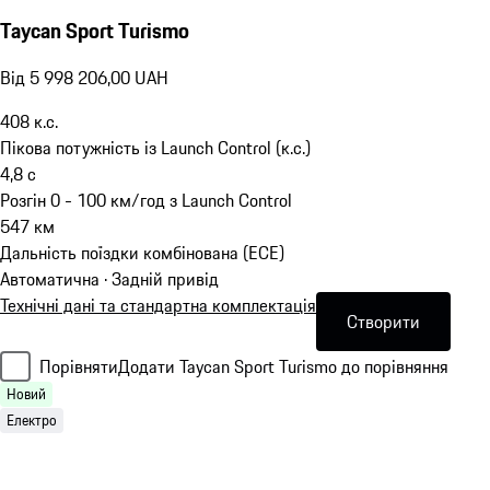
Taycan Sport Turismo
Від 5 998 206,00 UAH
408
к.с.
Пікова потужність із Launch Control (к.с.)
4,8
с
Розгін 0 - 100 км/год з Launch Control
547
км
Дальність поїздки комбінована (ECE)
Автоматична · Задній привід
Технічні дані та стандартна комплектація
Створити
Порівняти
Додати Taycan Sport Turismo до порівняння
Новий
Електро