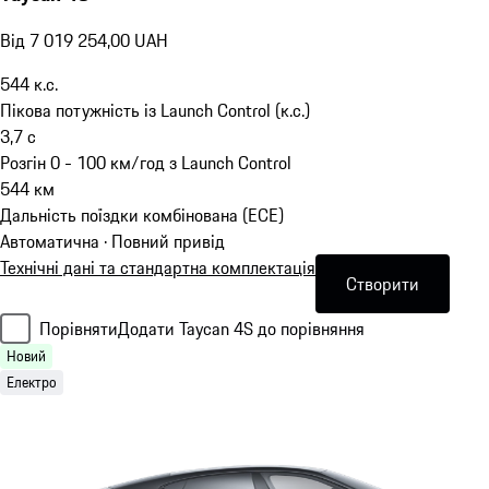
Від 7 019 254,00 UAH
544
к.с.
Пікова потужність із Launch Control (к.с.)
3,7
с
Розгін 0 - 100 км/год з Launch Control
544
км
Дальність поїздки комбінована (ECE)
Автоматична · Повний привід
Технічні дані та стандартна комплектація
Створити
Порівняти
Додати Taycan 4S до порівняння
Новий
Електро