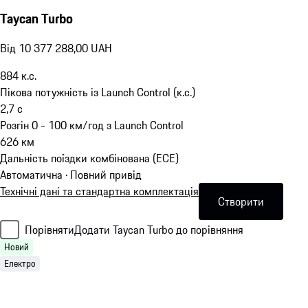
Taycan Turbo
Від 10 377 288,00 UAH
884
к.с.
Пікова потужність із Launch Control (к.с.)
2,7
с
Розгін 0 - 100 км/год з Launch Control
626
км
Дальність поїздки комбінована (ECE)
Автоматична · Повний привід
Технічні дані та стандартна комплектація
Створити
Порівняти
Додати Taycan Turbo до порівняння
Новий
Електро