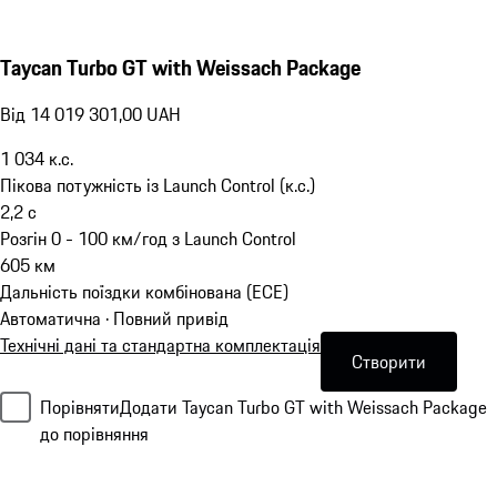
Taycan Turbo GT with Weissach Package
Від 14 019 301,00 UAH
1 034
к.с.
Пікова потужність із Launch Control (к.с.)
2,2
с
Розгін 0 - 100 км/год з Launch Control
605
км
Дальність поїздки комбінована (ECE)
Автоматична · Повний привід
Технічні дані та стандартна комплектація
Створити
Порівняти
Додати Taycan Turbo GT with Weissach Package
до порівняння