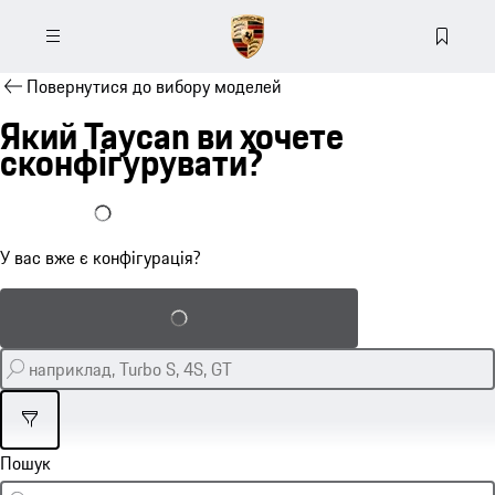
Повернутися до вибору моделей
Який Taycan ви хочете
сконфігурувати?
У мене вже є конфігурація
У вас вже є конфігурація?
Завантажити збережену конфігурацію
Фільтр