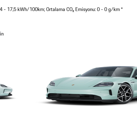
9,4 - 17,5 kWh/100km; Ortalama CO₂ Emisyonu: 0 - 0 g/km *
in