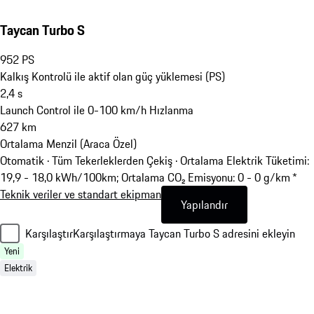
Taycan Turbo S
952
PS
Kalkış Kontrolü ile aktif olan güç yüklemesi (PS)
2,4
s
Launch Control ile 0-100 km/h Hızlanma
627
km
Ortalama Menzil (Araca Özel)
Otomatik · Tüm Tekerleklerden Çekiş
·
Ortalama Elektrik Tüketimi:
19,9 - 18,0 kWh/100km; Ortalama CO₂ Emisyonu: 0 - 0 g/km *
Teknik veriler ve standart ekipman
Yapılandır
Karşılaştır
Karşılaştırmaya Taycan Turbo S adresini ekleyin
Yeni
Elektrik