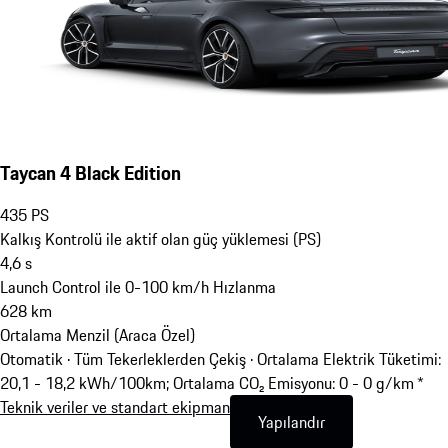
Taycan 4 Black Edition
435
PS
Kalkış Kontrolü ile aktif olan güç yüklemesi (PS)
4,6
s
Launch Control ile 0-100 km/h Hızlanma
628
km
Ortalama Menzil (Araca Özel)
Otomatik · Tüm Tekerleklerden Çekiş
·
Ortalama Elektrik Tüketimi:
20,1 - 18,2 kWh/100km; Ortalama CO₂ Emisyonu: 0 - 0 g/km *
Teknik veriler ve standart ekipman
Yapılandır