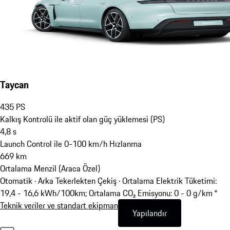
Taycan
435
PS
Kalkış Kontrolü ile aktif olan güç yüklemesi (PS)
4,8
s
Launch Control ile 0-100 km/h Hızlanma
669
km
Ortalama Menzil (Araca Özel)
Otomatik · Arka Tekerlekten Çekiş
·
Ortalama Elektrik Tüketimi:
19,4 - 16,6 kWh/100km; Ortalama CO₂ Emisyonu: 0 - 0 g/km *
Teknik veriler ve standart ekipman
Yapılandır