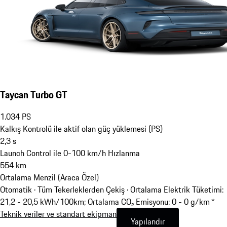
Taycan Turbo GT
1.034
PS
Kalkış Kontrolü ile aktif olan güç yüklemesi (PS)
2,3
s
Launch Control ile 0-100 km/h Hızlanma
554
km
Ortalama Menzil (Araca Özel)
Otomatik · Tüm Tekerleklerden Çekiş
·
Ortalama Elektrik Tüketimi:
21,2 - 20,5 kWh/100km; Ortalama CO₂ Emisyonu: 0 - 0 g/km *
Teknik veriler ve standart ekipman
Yapılandır