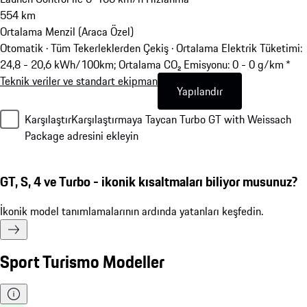
554
km
Ortalama Menzil (Araca Özel)
Otomatik · Tüm Tekerleklerden Çekiş
·
Ortalama Elektrik Tüketimi:
24,8 - 20,6 kWh/100km; Ortalama CO₂ Emisyonu: 0 - 0 g/km *
Teknik veriler ve standart ekipman
Yapılandır
Karşılaştır
Karşılaştırmaya Taycan Turbo GT with Weissach
Package adresini ekleyin
GT, S, 4 ve Turbo - ikonik kısaltmaları biliyor musunuz?
İkonik model tanımlamalarının ardında yatanları keşfedin.
Sport Turismo Modeller