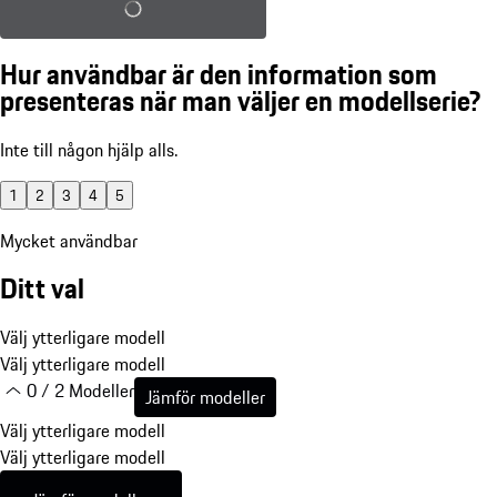
Ladda sparad konfiguration
Hur användbar är den information som
presenteras när man väljer en modellserie?
Inte till någon hjälp alls.
1
2
3
4
5
Mycket användbar
Ditt val
Välj ytterligare modell
Välj ytterligare modell
0 / 2 Modeller
Jämför modeller
Välj ytterligare modell
Välj ytterligare modell