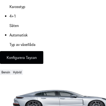
Karosstyp
4+1
Säten
Automatisk
Typ av växellåda
Konfigurera Taycan
Bensin
Hybrid