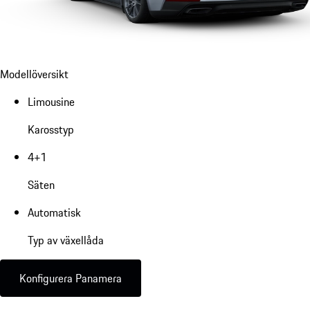
Modellöversikt
Limousine
Karosstyp
4+1
Säten
Automatisk
Typ av växellåda
Konfigurera Panamera