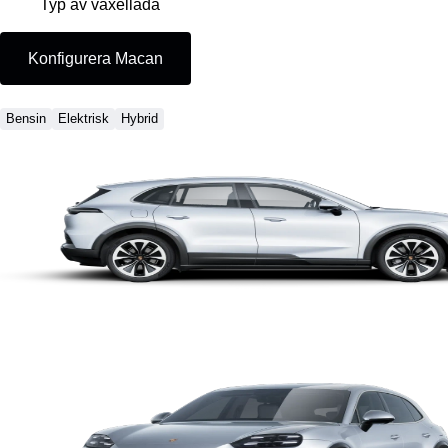
Typ av växellåda
Konfigurera Macan
Bensin
Elektrisk
Hybrid