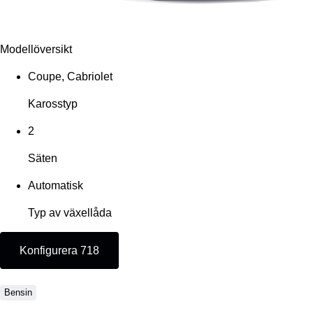
Modellöversikt
Coupe, Cabriolet
Karosstyp
2
Säten
Automatisk
Typ av växellåda
Konfigurera 718
Bensin