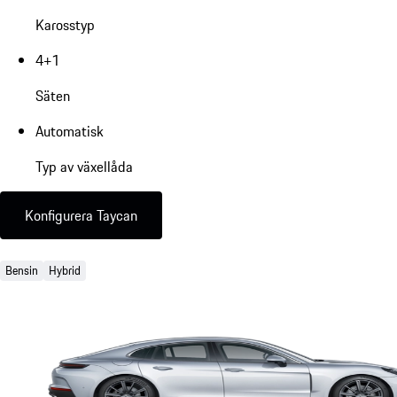
Karosstyp
4+1
Säten
Automatisk
Typ av växellåda
Konfigurera Taycan
Bensin
Hybrid