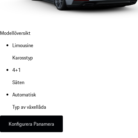
Modellöversikt
Limousine
Karosstyp
4+1
Säten
Automatisk
Typ av växellåda
Konfigurera Panamera