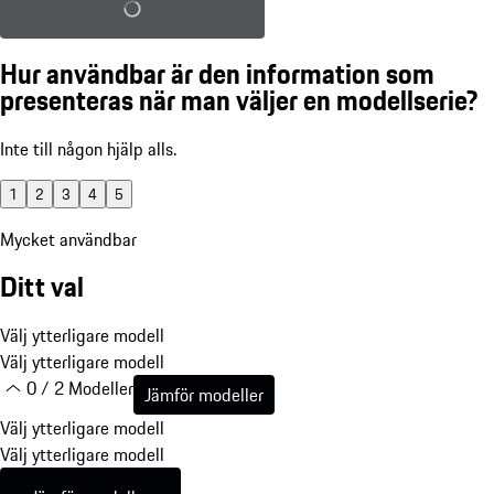
Ladda sparad konfiguration
Hur användbar är den information som
presenteras när man väljer en modellserie?
Inte till någon hjälp alls.
1
2
3
4
5
Mycket användbar
Ditt val
Välj ytterligare modell
Välj ytterligare modell
0 / 2 Modeller
Jämför modeller
Välj ytterligare modell
Välj ytterligare modell