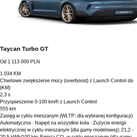
Taycan Turbo GT
Od 1 113 000 PLN
1 034
KM
Chwilowe zwiększenie mocy (overboost) z Launch Control do
(KM)
2,3
s
Przyspieszenie 0-100 km/h z Launch Control
555
km
Zasięg w cyklu mieszanym (WLTP; dla wybranej konfiguracji)
Automatyczna · Napęd na wszystkie koła
·
Zużycie energii
elektrycznej w cyklu mieszanym (dla gamy modelowej): 21,2 -
20,5 kWh/100 km; Emisja CO₂ w cyklu mieszanym (dla gamy