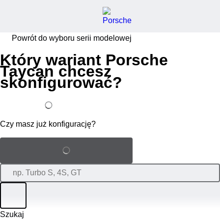
Powrót do wyboru serii modelowej
Który wariant Porsche
Taycan chcesz
skonfigurować?
Mam już swoją konfigurację
Czy masz już konfigurację?
Załaduj zapisaną konfigurację
Filtruj