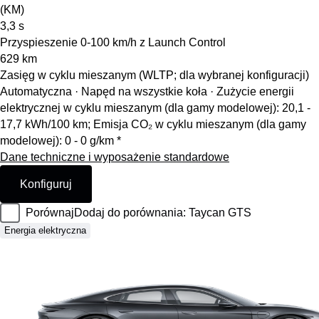
(KM)
3,3
s
Przyspieszenie 0-100 km/h z Launch Control
629
km
Zasięg w cyklu mieszanym (WLTP; dla wybranej konfiguracji)
Automatyczna · Napęd na wszystkie koła
·
Zużycie energii
elektrycznej w cyklu mieszanym (dla gamy modelowej): 20,1 -
17,7 kWh/100 km; Emisja CO₂ w cyklu mieszanym (dla gamy
modelowej): 0 - 0 g/km *
Dane techniczne i wyposażenie standardowe
Konfiguruj
Porównaj
Dodaj do porównania: Taycan GTS
Energia elektryczna