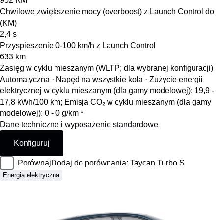
952
KM
Chwilowe zwiększenie mocy (overboost) z Launch Control do
(KM)
2,4
s
Przyspieszenie 0-100 km/h z Launch Control
633
km
Zasięg w cyklu mieszanym (WLTP; dla wybranej konfiguracji)
Automatyczna · Napęd na wszystkie koła
·
Zużycie energii
elektrycznej w cyklu mieszanym (dla gamy modelowej): 19,9 -
17,8 kWh/100 km; Emisja CO₂ w cyklu mieszanym (dla gamy
modelowej): 0 - 0 g/km *
Dane techniczne i wyposażenie standardowe
Konfiguruj
Porównaj
Dodaj do porównania: Taycan Turbo S
Energia elektryczna