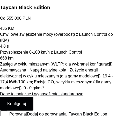
Taycan Black Edition
Od 555 000 PLN
435
KM
Chwilowe zwiększenie mocy (overboost) z Launch Control do
(KM)
4,8
s
Przyspieszenie 0-100 km/h z Launch Control
668
km
Zasięg w cyklu mieszanym (WLTP; dla wybranej konfiguracji)
Automatyczna · Napęd na tylne koła
·
Zużycie energii
elektrycznej w cyklu mieszanym (dla gamy modelowej): 19,4 -
17,4 kWh/100 km; Emisja CO₂ w cyklu mieszanym (dla gamy
modelowej): 0 - 0 g/km *
Dane techniczne i wyposażenie standardowe
Konfiguruj
Porównaj
Dodaj do porównania: Taycan Black Edition