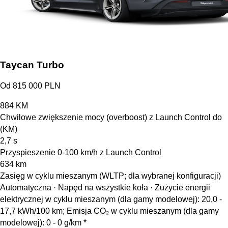
Taycan Turbo
Od 815 000 PLN
884
KM
Chwilowe zwiększenie mocy (overboost) z Launch Control do
(KM)
2,7
s
Przyspieszenie 0-100 km/h z Launch Control
634
km
Zasięg w cyklu mieszanym (WLTP; dla wybranej konfiguracji)
Automatyczna · Napęd na wszystkie koła
·
Zużycie energii
elektrycznej w cyklu mieszanym (dla gamy modelowej): 20,0 -
17,7 kWh/100 km; Emisja CO₂ w cyklu mieszanym (dla gamy
modelowej): 0 - 0 g/km *