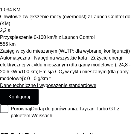
1 034
KM
Chwilowe zwiększenie mocy (overboost) z Launch Control do
(KM)
2,2
s
Przyspieszenie 0-100 km/h z Launch Control
556
km
Zasięg w cyklu mieszanym (WLTP; dla wybranej konfiguracji)
Automatyczna · Napęd na wszystkie koła
·
Zużycie energii
elektrycznej w cyklu mieszanym (dla gamy modelowej): 24,8 -
20,6 kWh/100 km; Emisja CO₂ w cyklu mieszanym (dla gamy
modelowej): 0 - 0 g/km *
Dane techniczne i wyposażenie standardowe
Konfiguruj
Porównaj
Dodaj do porównania: Taycan Turbo GT z
pakietem Weissach