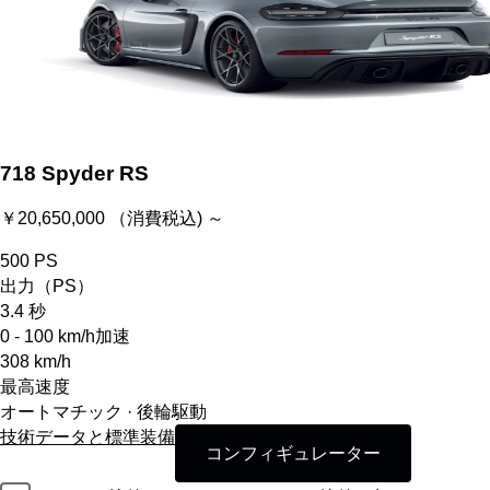
718 Spyder RS
￥20,650,000 （消費税込) ～
500
PS
出力（PS）
3.4
秒
0 - 100 km/h加速
308
km/h
最高速度
オートマチック · 後輪駆動
技術データと標準装備
コンフィギュレーター