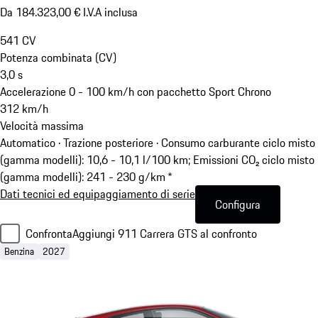
Da 184.323,00 € I.V.A inclusa
541
CV
Potenza combinata (CV)
3,0
s
Accelerazione 0 - 100 km/h con pacchetto Sport Chrono
312
km/h
Velocità massima
Automatico · Trazione posteriore
·
Consumo carburante ciclo misto
(gamma modelli): 10,6 - 10,1 l/100 km; Emissioni CO₂ ciclo misto
(gamma modelli): 241 - 230 g/km *
Dati tecnici ed equipaggiamento di serie
Configura
Confronta
Aggiungi 911 Carrera GTS al confronto
Benzina
2027