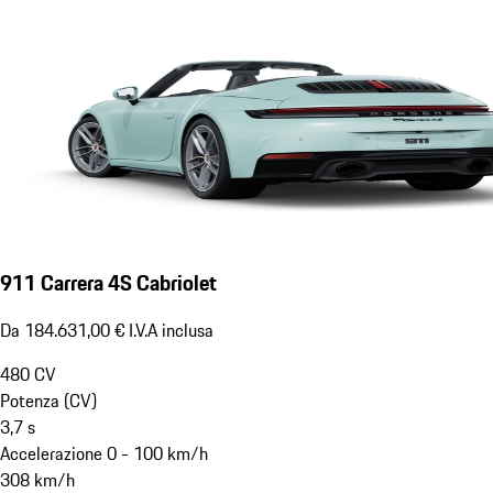
911 Carrera 4S Cabriolet
Da 184.631,00 € I.V.A inclusa
480
CV
Potenza (CV)
3,7
s
Accelerazione 0 - 100 km/h
308
km/h