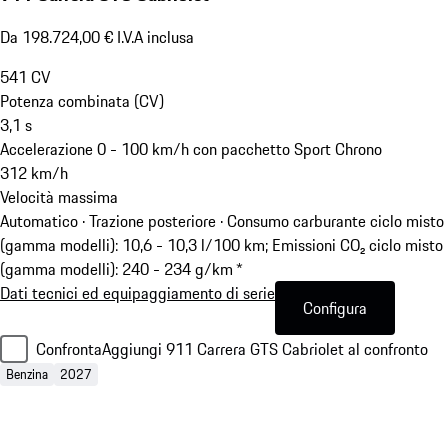
Da 198.724,00 € I.V.A inclusa
541
CV
Potenza combinata (CV)
3,1
s
Accelerazione 0 - 100 km/h con pacchetto Sport Chrono
312
km/h
Velocità massima
Automatico · Trazione posteriore
·
Consumo carburante ciclo misto
(gamma modelli): 10,6 - 10,3 l/100 km; Emissioni CO₂ ciclo misto
(gamma modelli): 240 - 234 g/km *
Dati tecnici ed equipaggiamento di serie
Configura
Confronta
Aggiungi 911 Carrera GTS Cabriolet al confronto
Benzina
2027