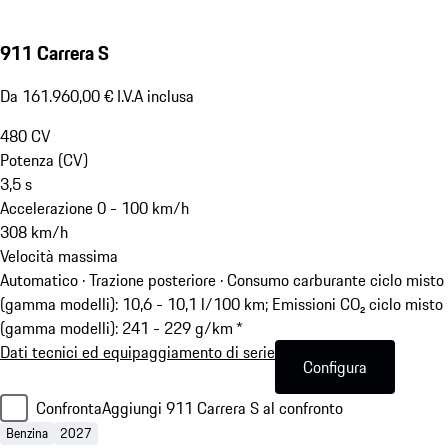
911 Carrera S
Da 161.960,00 € I.V.A inclusa
480
CV
Potenza (CV)
3,5
s
Accelerazione 0 - 100 km/h
308
km/h
Velocità massima
Automatico · Trazione posteriore
·
Consumo carburante ciclo misto
(gamma modelli): 10,6 - 10,1 l/100 km; Emissioni CO₂ ciclo misto
(gamma modelli): 241 - 229 g/km *
Dati tecnici ed equipaggiamento di serie
Configura
Confronta
Aggiungi 911 Carrera S al confronto
Benzina
2027