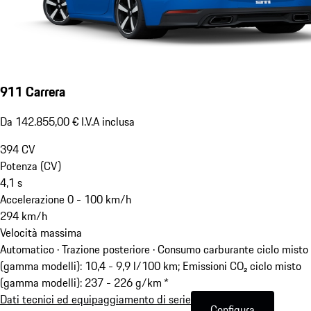
911 Carrera
Da 142.855,00 € I.V.A inclusa
394
CV
Potenza (CV)
4,1
s
Accelerazione 0 - 100 km/h
294
km/h
Velocità massima
Automatico · Trazione posteriore
·
Consumo carburante ciclo misto
(gamma modelli): 10,4 - 9,9 l/100 km; Emissioni CO₂ ciclo misto
(gamma modelli): 237 - 226 g/km *
Dati tecnici ed equipaggiamento di serie
Configura