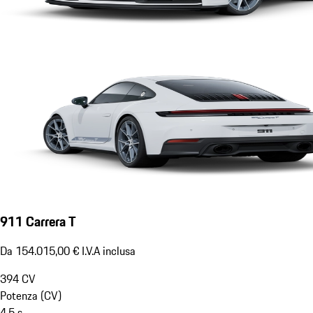
911 Carrera T
Da 154.015,00 € I.V.A inclusa
394
CV
Potenza (CV)
4,5
s