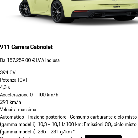
911 Carrera Cabriolet
Da 157.259,00 € I.V.A inclusa
394
CV
Potenza (CV)
4,3
s
Accelerazione 0 - 100 km/h
291
km/h
Velocità massima
Automatico · Trazione posteriore
·
Consumo carburante ciclo misto
(gamma modelli): 10,3 - 10,1 l/100 km; Emissioni CO₂ ciclo misto
(gamma modelli): 235 - 231 g/km *