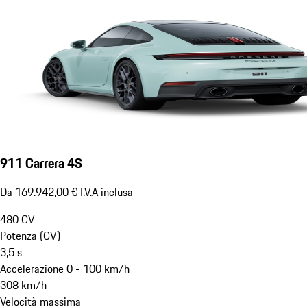
911 Carrera 4S
Da 169.942,00 € I.V.A inclusa
480
CV
Potenza (CV)
3,5
s
Accelerazione 0 - 100 km/h
308
km/h
Velocità massima