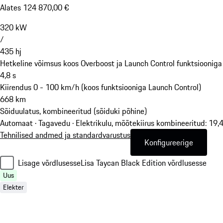
Alates 124 870,00 €
320
kW
/
435
hj
Hetkeline võimsus koos Overboost ja Launch Control funktsiooniga
4,8
s
Kiirendus 0 - 100 km/h (koos funktsiooniga Launch Control)
668
km
Sõiduulatus, kombineeritud (sõiduki põhine)
Automaat · Tagavedu
·
Elektrikulu, mõõtekiirus kombineeritud: 19
Tehnilised andmed ja standardvarustus
Konfigureerige
Lisage võrdlusesse
Lisa Taycan Black Edition võrdlusesse
Uus
Elekter