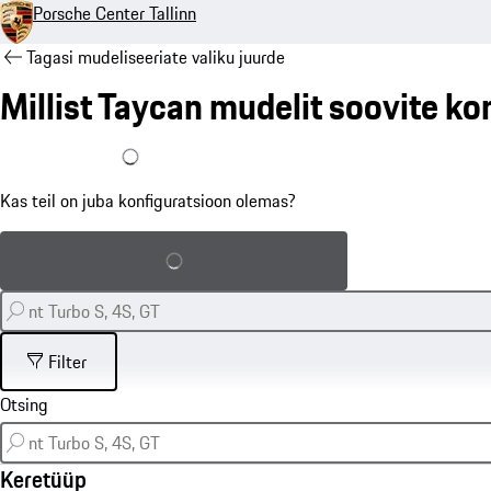
Porsche Center Tallinn
Tagasi mudeliseeriate valiku juurde
Millist Taycan mudelit soovite ko
Mul on konfiguratsioon juba olemas
Kas teil on juba konfiguratsioon olemas?
Salvestatud konfiguratsiooni laadimine
Filter
Keretüüp