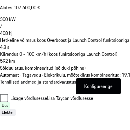
Alates 107 600,00 €
300
kW
/
408
hj
Hetkeline võimsus koos Overboost ja Launch Control funktsiooniga
4,8
s
Kiirendus 0 - 100 km/h (koos funktsiooniga Launch Control)
592
km
Sõiduulatus, kombineeritud (sõiduki põhine)
Automaat · Tagavedu
·
Elektrikulu, mõõtekiirus kombineeritud: 19
Tehnilised andmed ja standardvarustus
Konfigureerige
Lisage võrdlusesse
Lisa Taycan võrdlusesse
Uus
Elekter