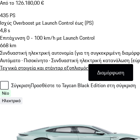
Από το 126.180,00 €
435
PS
Ισχύς Overboost με Launch Control έως (PS)
4,8
s
Επιτάχυνση 0 - 100 km/h με Launch Control
668
km
Συνδυαστική ηλεκτρική αυτονομία (για τη συγκεκριμένη διαμόρ
Αυτόματο · Πισοκίνητο
·
Συνδυαστική ηλεκτρική κατανάλωση (εύρο
Τεχνικά στοιχεία και στάνταρ εξοπλισμός
Διαμόρφωση
Σύγκριση
Προσθέστε το Taycan Black Edition στη σύγκριση
Νέο
Ηλεκτρικό