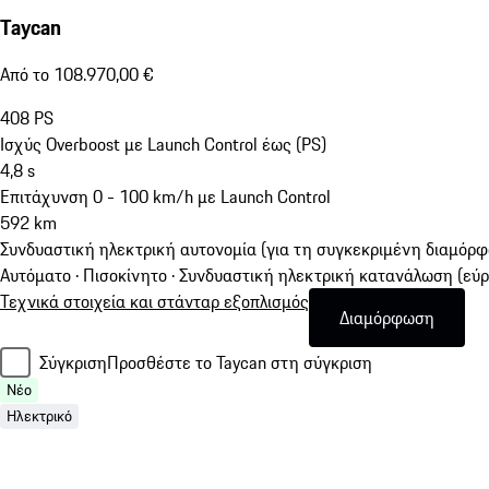
Taycan
Από το 108.970,00 €
408
PS
Ισχύς Overboost με Launch Control έως (PS)
4,8
s
Επιτάχυνση 0 - 100 km/h με Launch Control
592
km
Συνδυαστική ηλεκτρική αυτονομία (για τη συγκεκριμένη διαμόρ
Αυτόματο · Πισοκίνητο
·
Συνδυαστική ηλεκτρική κατανάλωση (εύρο
Τεχνικά στοιχεία και στάνταρ εξοπλισμός
Διαμόρφωση
Σύγκριση
Προσθέστε το Taycan στη σύγκριση
Νέο
Ηλεκτρικό