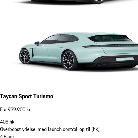
Taycan Sport Turismo
Fra 939.900 kr.
408
hk
Overboost ydelse, med launch control, op til (hk)
4,8
sek