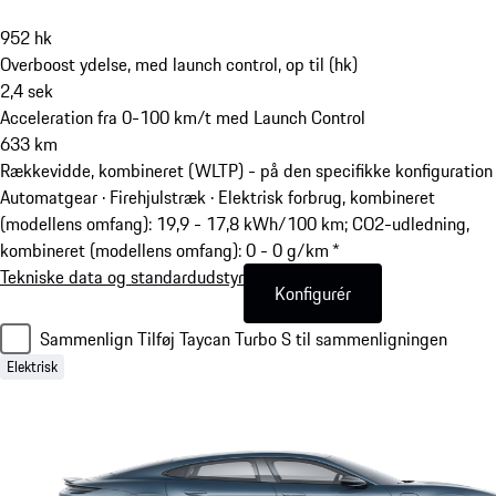
952
hk
Overboost ydelse, med launch control, op til (hk)
2,4
sek
Acceleration fra 0-100 km/t med Launch Control
633
km
Rækkevidde, kombineret (WLTP) - på den specifikke konfiguration
Automatgear · Firehjulstræk
·
Elektrisk forbrug, kombineret
(modellens omfang): 19,9 - 17,8 kWh/100 km; CO2-udledning,
kombineret (modellens omfang): 0 - 0 g/km *
Tekniske data og standardudstyr
Konfigurér
Sammenlign
Tilføj Taycan Turbo S til sammenligningen
Elektrisk