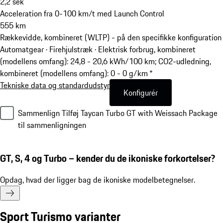
2,2
sek
Acceleration fra 0-100 km/t med Launch Control
555
km
Rækkevidde, kombineret (WLTP) - på den specifikke konfiguration
Automatgear · Firehjulstræk
·
Elektrisk forbrug, kombineret
(modellens omfang): 24,8 - 20,6 kWh/100 km; CO2-udledning,
kombineret (modellens omfang): 0 - 0 g/km *
Tekniske data og standardudstyr
Konfigurér
Sammenlign
Tilføj Taycan Turbo GT with Weissach Package
til sammenligningen
GT, S, 4 og Turbo – kender du de ikoniske forkortelser?
Opdag, hvad der ligger bag de ikoniske modelbetegnelser.
Sport Turismo varianter