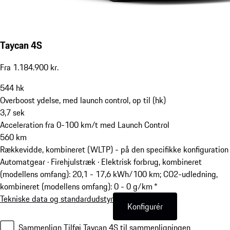
Taycan 4S
Fra 1.184.900 kr.
544
hk
Overboost ydelse, med launch control, op til (hk)
3,7
sek
Acceleration fra 0-100 km/t med Launch Control
560
km
Rækkevidde, kombineret (WLTP) - på den specifikke konfiguration
Automatgear · Firehjulstræk
·
Elektrisk forbrug, kombineret
(modellens omfang): 20,1 - 17,6 kWh/100 km; CO2-udledning,
kombineret (modellens omfang): 0 - 0 g/km *
Tekniske data og standardudstyr
Konfigurér
Sammenlign
Tilføj Taycan 4S til sammenligningen