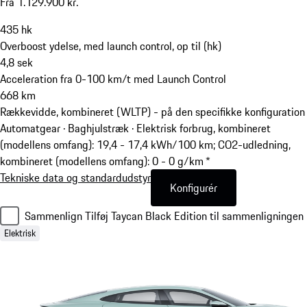
Fra 1.129.900 kr.
435
hk
Overboost ydelse, med launch control, op til (hk)
4,8
sek
Acceleration fra 0-100 km/t med Launch Control
668
km
Rækkevidde, kombineret (WLTP) - på den specifikke konfiguration
Automatgear · Baghjulstræk
·
Elektrisk forbrug, kombineret
(modellens omfang): 19,4 - 17,4 kWh/100 km; CO2-udledning,
kombineret (modellens omfang): 0 - 0 g/km *
Tekniske data og standardudstyr
Konfigurér
Sammenlign
Tilføj Taycan Black Edition til sammenligningen
Elektrisk