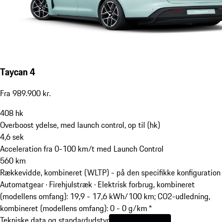
Taycan 4
Fra 989.900 kr.
408
hk
Overboost ydelse, med launch control, op til (hk)
4,6
sek
Acceleration fra 0-100 km/t med Launch Control
560
km
Rækkevidde, kombineret (WLTP) - på den specifikke konfiguration
Automatgear · Firehjulstræk
·
Elektrisk forbrug, kombineret
(modellens omfang): 19,9 - 17,6 kWh/100 km; CO2-udledning,
kombineret (modellens omfang): 0 - 0 g/km *
Tekniske data og standardudstyr