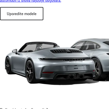
automobil iz snova najbolje odgovara.
Uporedite modele