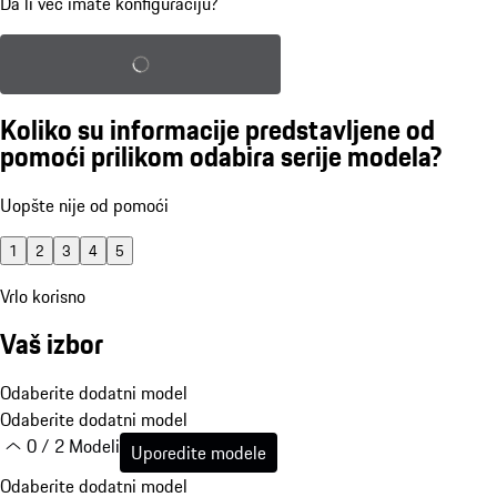
Da li već imate konfiguraciju?
Učitaj sačuvanu konfiguraciju
Koliko su informacije predstavljene od
pomoći prilikom odabira serije modela?
Uopšte nije od pomoći
1
2
3
4
5
Vrlo korisno
Vaš izbor
Odaberite dodatni model
Odaberite dodatni model
0 / 2 Modeli
Uporedite modele
Odaberite dodatni model