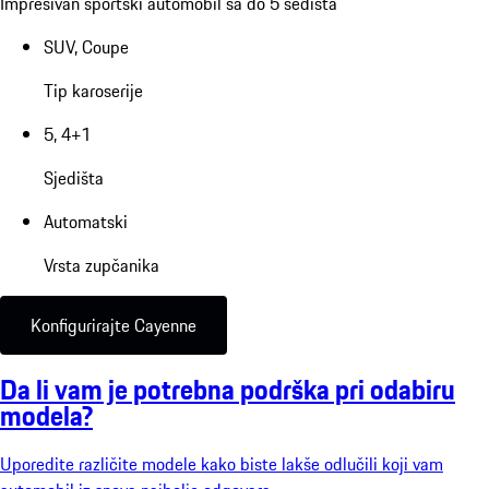
Impresivan sportski automobil sa do 5 sedišta
SUV, Coupe
Tip karoserije
5, 4+1
Sjedišta
Automatski
Vrsta zupčanika
Konfigurirajte Cayenne
Da li vam je potrebna podrška pri odabiru
modela?
Uporedite različite modele kako biste lakše odlučili koji vam