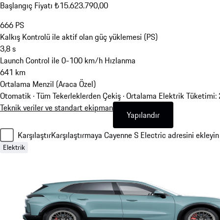
Başlangıç Fiyatı ₺15.623.790,00
666
PS
Kalkış Kontrolü ile aktif olan güç yüklemesi (PS)
3,8
s
Launch Control ile 0-100 km/h Hızlanma
641
km
Ortalama Menzil (Araca Özel)
Otomatik · Tüm Tekerleklerden Çekiş
·
Ortalama Elektrik Tüketimi
Teknik veriler ve standart ekipman
Yapılandır
Karşılaştır
Karşılaştırmaya Cayenne S Electric adresini ekleyin
Elektrik