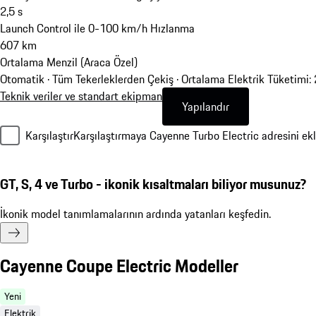
2,5
s
Launch Control ile 0-100 km/h Hızlanma
607
km
Ortalama Menzil (Araca Özel)
Otomatik · Tüm Tekerleklerden Çekiş
·
Ortalama Elektrik Tüketimi
Teknik veriler ve standart ekipman
Yapılandır
Karşılaştır
Karşılaştırmaya Cayenne Turbo Electric adresini ek
GT, S, 4 ve Turbo - ikonik kısaltmaları biliyor musunuz?
İkonik model tanımlamalarının ardında yatanları keşfedin.
Cayenne Coupe Electric Modeller
Yeni
Elektrik