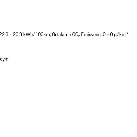
: 22,3 - 20,3 kWh/100km; Ortalama CO₂ Emisyonu: 0 - 0 g/km *
leyin