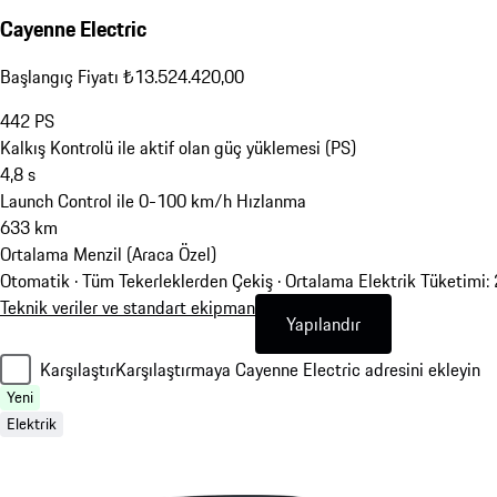
Cayenne Electric
Başlangıç Fiyatı ₺13.524.420,00
442
PS
Kalkış Kontrolü ile aktif olan güç yüklemesi (PS)
4,8
s
Launch Control ile 0-100 km/h Hızlanma
633
km
Ortalama Menzil (Araca Özel)
Otomatik · Tüm Tekerleklerden Çekiş
·
Ortalama Elektrik Tüketimi
Teknik veriler ve standart ekipman
Yapılandır
Karşılaştır
Karşılaştırmaya Cayenne Electric adresini ekleyin
Yeni
Elektrik