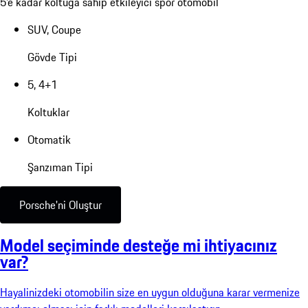
5'e kadar koltuğa sahip etkileyici spor otomobil
SUV, Coupe
Gövde Tipi
5, 4+1
Koltuklar
Otomatik
Şanzıman Tipi
Porsche'ni Oluştur
Model seçiminde desteğe mi ihtiyacınız
var?
Hayalinizdeki otomobilin size en uygun olduğuna karar vermenize