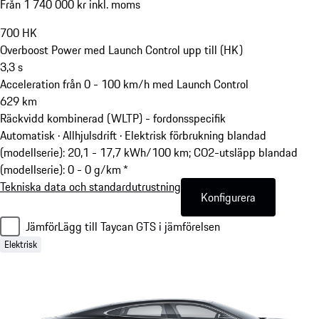
Från 1 740 000 kr inkl. moms
700
HK
Overboost Power med Launch Control upp till (HK)
3,3
s
Acceleration från 0 - 100 km/h med Launch Control
629
km
Räckvidd kombinerad (WLTP) - fordonsspecifik
Automatisk · Allhjulsdrift
·
Elektrisk förbrukning blandad
(modellserie): 20,1 - 17,7 kWh/100 km; CO2-utsläpp blandad
(modellserie): 0 - 0 g/km *
Tekniska data och standardutrustning
Konfigurera
Jämför
Lägg till Taycan GTS i jämförelsen
Elektrisk