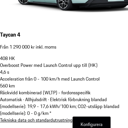
Taycan 4
Från 1 290 000 kr inkl. moms
408
HK
Overboost Power med Launch Control upp till (HK)
4,6
s
Acceleration från 0 - 100 km/h med Launch Control
560
km
Räckvidd kombinerad (WLTP) - fordonsspecifik
Automatisk · Allhjulsdrift
·
Elektrisk förbrukning blandad
(modellserie): 19,9 - 17,6 kWh/100 km; CO2-utsläpp blandad
(modellserie): 0 - 0 g/km *
Tekniska data och standardutrustning
Konfigurera