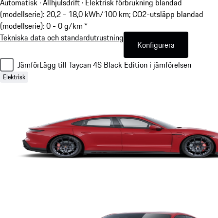
Automatisk · Allhjulsdrift
·
Elektrisk förbrukning blandad
(modellserie): 20,2 - 18,0 kWh/100 km; CO2-utsläpp blandad
(modellserie): 0 - 0 g/km *
Tekniska data och standardutrustning
Konfigurera
Jämför
Lägg till Taycan 4S Black Edition i jämförelsen
Elektrisk