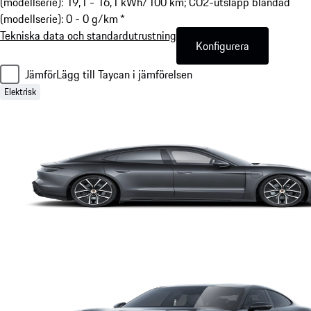
(modellserie): 19,1 - 16,1 kWh/100 km; CO2-utsläpp blandad
(modellserie): 0 - 0 g/km *
Tekniska data och standardutrustning
Konfigurera
Jämför
Lägg till Taycan i jämförelsen
Elektrisk