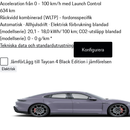
Acceleration från 0 - 100 km/h med Launch Control
634
km
Räckvidd kombinerad (WLTP) - fordonsspecifik
Automatisk · Allhjulsdrift
·
Elektrisk förbrukning blandad
(modellserie): 20,1 - 18,0 kWh/100 km; CO2-utsläpp blandad
(modellserie): 0 - 0 g/km *
Tekniska data och standardutrustning
Konfigurera
Jämför
Lägg till Taycan 4 Black Edition i jämförelsen
Elektrisk