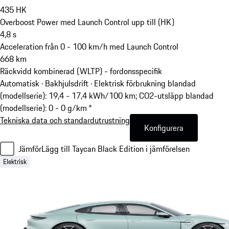
435
HK
Overboost Power med Launch Control upp till (HK)
4,8
s
Acceleration från 0 - 100 km/h med Launch Control
668
km
Räckvidd kombinerad (WLTP) - fordonsspecifik
Automatisk · Bakhjulsdrift
·
Elektrisk förbrukning blandad
(modellserie): 19,4 - 17,4 kWh/100 km; CO2-utsläpp blandad
(modellserie): 0 - 0 g/km *
Tekniska data och standardutrustning
Konfigurera
Jämför
Lägg till Taycan Black Edition i jämförelsen
Elektrisk