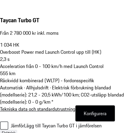
Taycan Turbo GT
Från 2 780 000 kr inkl. moms
1 034
HK
Overboost Power med Launch Control upp till (HK)
2,3
s
Acceleration från 0 - 100 km/h med Launch Control
555
km
Räckvidd kombinerad (WLTP) - fordonsspecifik
Automatisk · Allhjulsdrift
·
Elektrisk förbrukning blandad
(modellserie): 21,2 - 20,5 kWh/100 km; CO2-utsläpp blandad
(modellserie): 0 - 0 g/km *
Tekniska data och standardutrustning
Konfigurera
Jämför
Lägg till Taycan Turbo GT i jämförelsen
Elektrisk