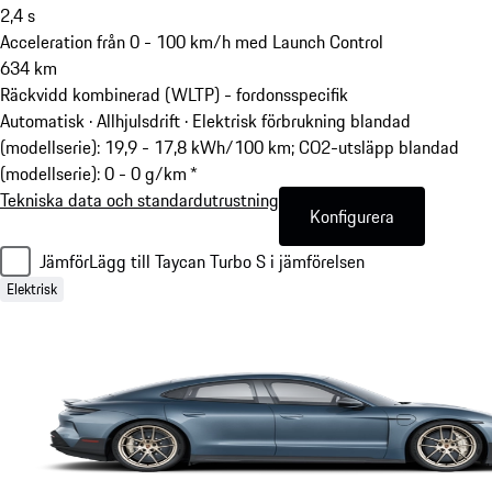
2,4
s
Acceleration från 0 - 100 km/h med Launch Control
634
km
Räckvidd kombinerad (WLTP) - fordonsspecifik
Automatisk · Allhjulsdrift
·
Elektrisk förbrukning blandad
(modellserie): 19,9 - 17,8 kWh/100 km; CO2-utsläpp blandad
(modellserie): 0 - 0 g/km *
Tekniska data och standardutrustning
Konfigurera
Jämför
Lägg till Taycan Turbo S i jämförelsen
Elektrisk