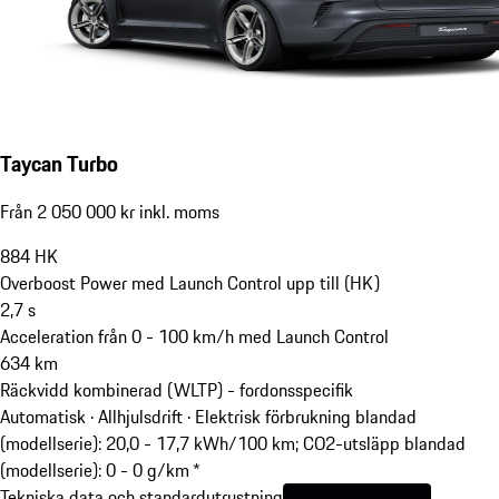
Taycan Turbo
Från 2 050 000 kr inkl. moms
884
HK
Overboost Power med Launch Control upp till (HK)
2,7
s
Acceleration från 0 - 100 km/h med Launch Control
634
km
Räckvidd kombinerad (WLTP) - fordonsspecifik
Automatisk · Allhjulsdrift
·
Elektrisk förbrukning blandad
(modellserie): 20,0 - 17,7 kWh/100 km; CO2-utsläpp blandad
(modellserie): 0 - 0 g/km *
Tekniska data och standardutrustning