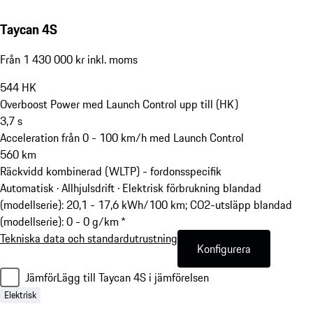
Taycan 4S
Från 1 430 000 kr inkl. moms
544
HK
Overboost Power med Launch Control upp till (HK)
3,7
s
Acceleration från 0 - 100 km/h med Launch Control
560
km
Räckvidd kombinerad (WLTP) - fordonsspecifik
Automatisk · Allhjulsdrift
·
Elektrisk förbrukning blandad
(modellserie): 20,1 - 17,6 kWh/100 km; CO2-utsläpp blandad
(modellserie): 0 - 0 g/km *
Tekniska data och standardutrustning
Konfigurera
Jämför
Lägg till Taycan 4S i jämförelsen
Elektrisk