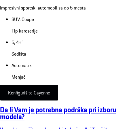
Impresivni sportski automobil sa do 5 mesta
SUV, Coupe
Tip karoserije
5, 4+1
Sedišta
Automatik
Menjač
Konfigurišite Cayenne
Da li Vam je potrebna podrška pri izboru
modela?