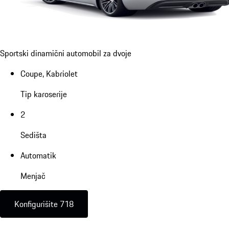
Sportski dinamični automobil za dvoje
Coupe, Kabriolet
Tip karoserije
2
Sedišta
Automatik
Menjač
Konfigurišite 718