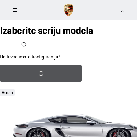
Izaberite seriju modela
Već imam konfiguraciju
Da li već imate konfiguraciju?
Učitajte sačuvanu konfiguraciju
Benzin