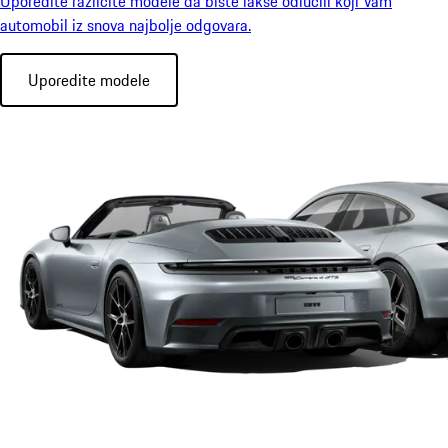
Uporedite različite modele da biste lakše odlučili koji Vam
automobil iz snova najbolje odgovara.
Uporedite modele