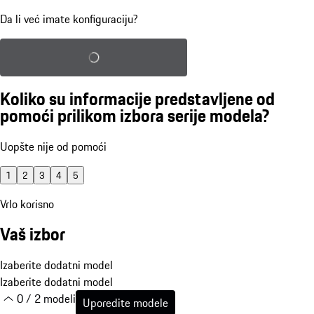
Da li već imate konfiguraciju?
Učitajte sačuvanu konfiguraciju
Koliko su informacije predstavljene od
pomoći prilikom izbora serije modela?
Uopšte nije od pomoći
1
2
3
4
5
Vrlo korisno
Vaš izbor
Izaberite dodatni model
Izaberite dodatni model
0 / 2 modeli
Uporedite modele