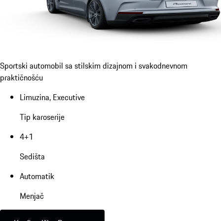
Sportski automobil sa stilskim dizajnom i svakodnevnom
praktičnošću
Limuzina, Executive
Tip karoserije
4+1
Sedišta
Automatik
Menjač