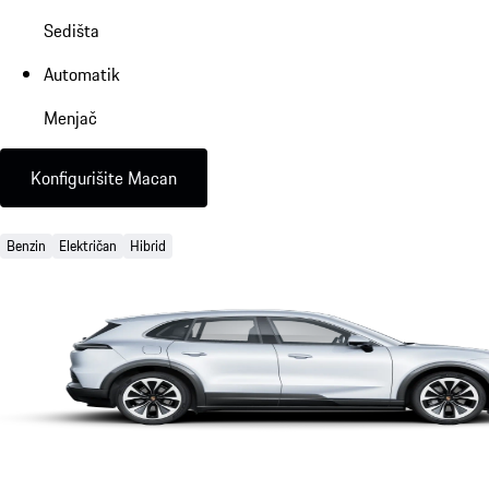
Sedišta
Automatik
Menjač
Konfigurišite Macan
Benzin
Električan
Hibrid