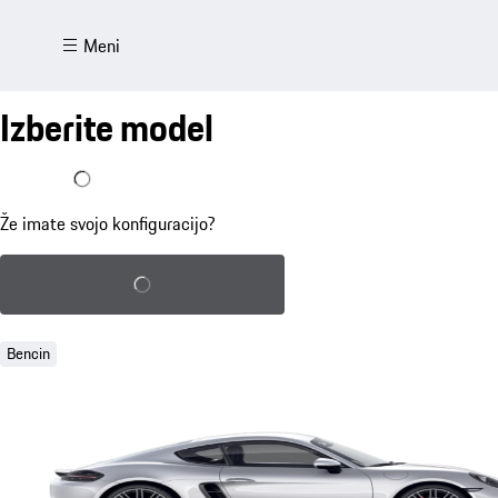
Meni
Izberite model
Že imam konfiguracijo
Že imate svojo konfiguracijo?
Naloži shranjeno konfiguracijo
Bencin