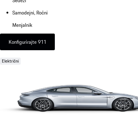
Sedeži
Samodejni, Ročni
Menjalnik
Konfigurirajte 911
Električni