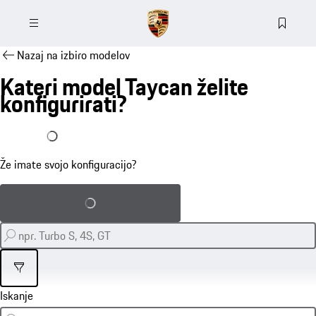
Nazaj na izbiro modelov
Kateri model Taycan želite
konfigurirati?
Že imam konfiguracijo
Že imate svojo konfiguracijo?
Naloži shranjeno konfiguracijo
Filter