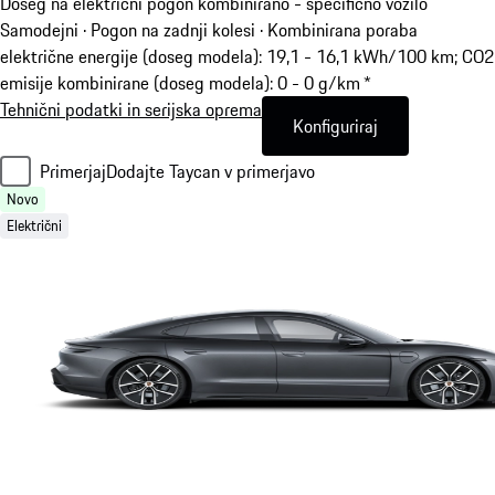
Doseg na električni pogon kombinirano - specifično vozilo
Samodejni · Pogon na zadnji kolesi
·
Kombinirana poraba
električne energije (doseg modela): 19,1 - 16,1 kWh/100 km; CO2
emisije kombinirane (doseg modela): 0 - 0 g/km *
Tehnični podatki in serijska oprema
Konfiguriraj
Primerjaj
Dodajte Taycan v primerjavo
Novo
Električni