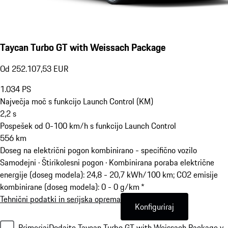
Taycan Turbo GT with Weissach Package
Od 252.107,53 EUR
1.034
PS
Največja moč s funkcijo Launch Control (KM)
2,2
s
Pospešek od 0-100 km/h s funkcijo Launch Control
556
km
Doseg na električni pogon kombinirano - specifično vozilo
Samodejni · Štirikolesni pogon
·
Kombinirana poraba električne
energije (doseg modela): 24,8 - 20,7 kWh/100 km; CO2 emisije
kombinirane (doseg modela): 0 - 0 g/km *
Tehnični podatki in serijska oprema
Konfiguriraj
Primerjaj
Dodajte Taycan Turbo GT with Weissach Package v