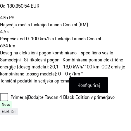
Od 130.850,54 EUR
435
PS
Največja moč s funkcijo Launch Control (KM)
4,6
s
Pospešek od 0-100 km/h s funkcijo Launch Control
634
km
Doseg na električni pogon kombinirano - specifično vozilo
Samodejni · Štirikolesni pogon
·
Kombinirana poraba električne
energije (doseg modela): 20,1 - 18,0 kWh/100 km; CO2 emisije
kombinirane (doseg modela): 0 - 0 g/km *
Tehnični podatki in serijska oprema
Konfiguriraj
Primerjaj
Dodajte Taycan 4 Black Edition v primerjavo
Novo
Električni