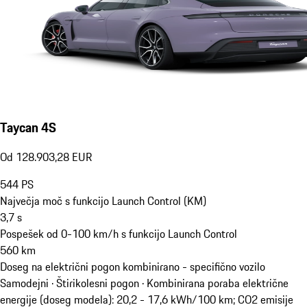
Taycan 4S
Od 128.903,28 EUR
544
PS
Največja moč s funkcijo Launch Control (KM)
3,7
s
Pospešek od 0-100 km/h s funkcijo Launch Control
560
km
Doseg na električni pogon kombinirano - specifično vozilo
Samodejni · Štirikolesni pogon
·
Kombinirana poraba električne
energije (doseg modela): 20,2 - 17,6 kWh/100 km; CO2 emisije