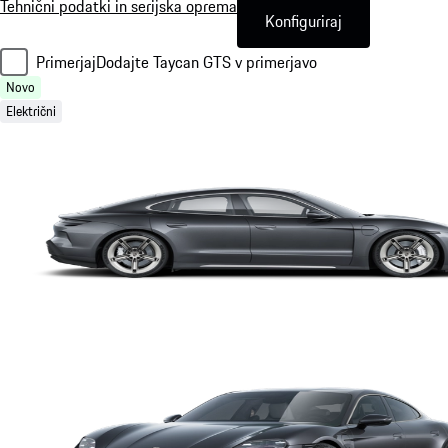
Tehnični podatki in serijska oprema
Konfiguriraj
Primerjaj
Dodajte Taycan GTS v primerjavo
Novo
Električni