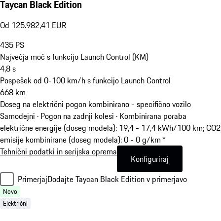
Taycan Black Edition
Od 125.982,41 EUR
435
PS
Največja moč s funkcijo Launch Control (KM)
4,8
s
Pospešek od 0-100 km/h s funkcijo Launch Control
668
km
Doseg na električni pogon kombinirano - specifično vozilo
Samodejni · Pogon na zadnji kolesi
·
Kombinirana poraba
električne energije (doseg modela): 19,4 - 17,4 kWh/100 km; CO2
emisije kombinirane (doseg modela): 0 - 0 g/km *
Tehnični podatki in serijska oprema
Konfiguriraj
Primerjaj
Dodajte Taycan Black Edition v primerjavo
Novo
Električni