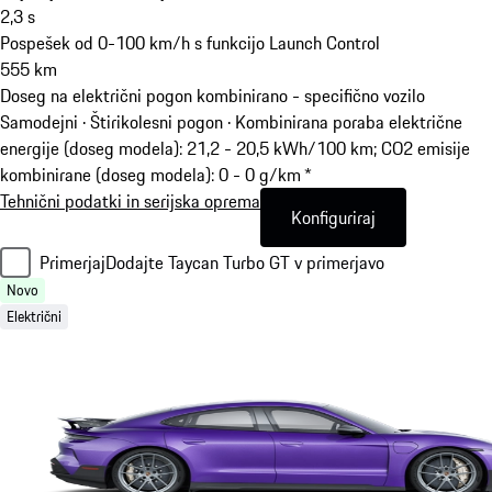
2,3
s
Pospešek od 0-100 km/h s funkcijo Launch Control
555
km
Doseg na električni pogon kombinirano - specifično vozilo
Samodejni · Štirikolesni pogon
·
Kombinirana poraba električne
energije (doseg modela): 21,2 - 20,5 kWh/100 km; CO2 emisije
kombinirane (doseg modela): 0 - 0 g/km *
Tehnični podatki in serijska oprema
Konfiguriraj
Primerjaj
Dodajte Taycan Turbo GT v primerjavo
Novo
Električni