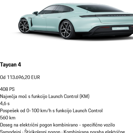
Taycan 4
Od 113.696,20 EUR
408
PS
Največja moč s funkcijo Launch Control (KM)
4,6
s
Pospešek od 0-100 km/h s funkcijo Launch Control
560
km
Doseg na električni pogon kombinirano - specifično vozilo
Samodejni · Štirikolesni pogon
·
Kombinirana poraba električne