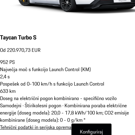
Taycan Turbo S
Od 220.970,73 EUR
952
PS
Največja moč s funkcijo Launch Control (KM)
2,4
s
Pospešek od 0-100 km/h s funkcijo Launch Control
633
km
Doseg na električni pogon kombinirano - specifično vozilo
Samodejni · Štirikolesni pogon
·
Kombinirana poraba električne
energije (doseg modela): 20,0 - 17,8 kWh/100 km; CO2 emisije
kombinirane (doseg modela): 0 - 0 g/km *
Tehnični podatki in serijska oprema
Konfiguriraj