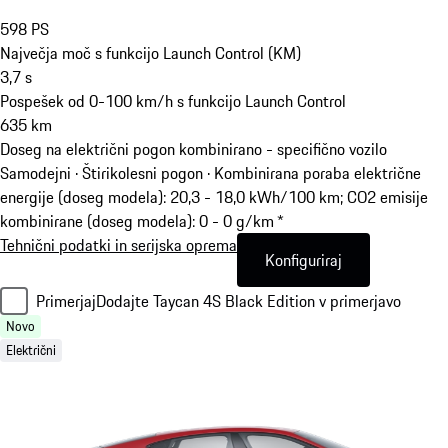
598
PS
Največja moč s funkcijo Launch Control (KM)
3,7
s
Pospešek od 0-100 km/h s funkcijo Launch Control
635
km
Doseg na električni pogon kombinirano - specifično vozilo
Samodejni · Štirikolesni pogon
·
Kombinirana poraba električne
energije (doseg modela): 20,3 - 18,0 kWh/100 km; CO2 emisije
kombinirane (doseg modela): 0 - 0 g/km *
Tehnični podatki in serijska oprema
Konfiguriraj
Primerjaj
Dodajte Taycan 4S Black Edition v primerjavo
Novo
Električni