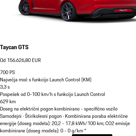
Taycan GTS
Od 156.626,80 EUR
700
PS
Največja moč s funkcijo Launch Control (KM)
3,3
s
Pospešek od 0-100 km/h s funkcijo Launch Control
629
km
Doseg na električni pogon kombinirano - specifično vozilo
Samodejni · Štirikolesni pogon
·
Kombinirana poraba električne
energije (doseg modela): 20,2 - 17,8 kWh/100 km; CO2 emisije
kombinirane (doseg modela): 0 - 0 g/km *