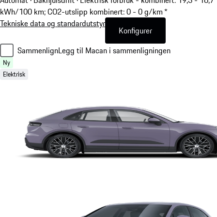
Automat · Bakhjulsdrift
·
Elektrisk forbruk - kombinert: 19,3 - 16,7
kWh/100 km; CO2-utslipp kombinert: 0 - 0 g/km *
Tekniske data og standardutstyr
Konfigurer
Sammenlign
Legg til Macan i sammenligningen
Ny
Elektrisk