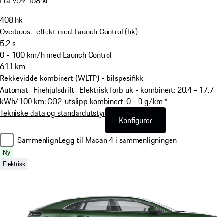
Fra 959 168 kr
408
hk
Overboost-effekt med Launch Control (hk)
5,2
s
0 - 100 km/h med Launch Control
611
km
Rekkevidde kombinert (WLTP) - bilspesifikk
Automat · Firehjulsdrift
·
Elektrisk forbruk - kombinert: 20,4 - 17,7
kWh/100 km; CO2-utslipp kombinert: 0 - 0 g/km *
Tekniske data og standardutstyr
Konfigurer
Sammenlign
Legg til Macan 4 i sammenligningen
Ny
Elektrisk