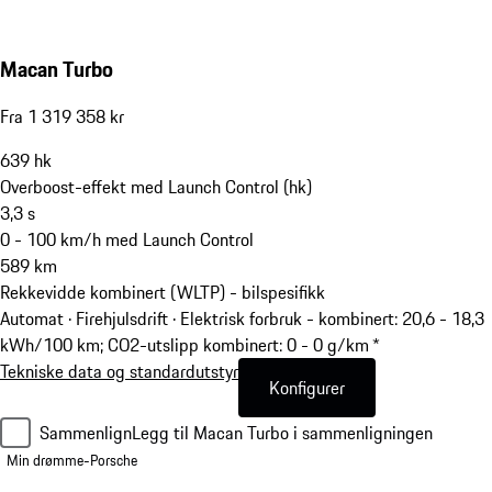
Macan Turbo
Fra 1 319 358 kr
639
hk
Overboost-effekt med Launch Control (hk)
3,3
s
0 - 100 km/h med Launch Control
589
km
Rekkevidde kombinert (WLTP) - bilspesifikk
Automat · Firehjulsdrift
·
Elektrisk forbruk - kombinert: 20,6 - 18,3
kWh/100 km; CO2-utslipp kombinert: 0 - 0 g/km *
Tekniske data og standardutstyr
Konfigurer
Sammenlign
Legg til Macan Turbo i sammenligningen
Min drømme-Porsche