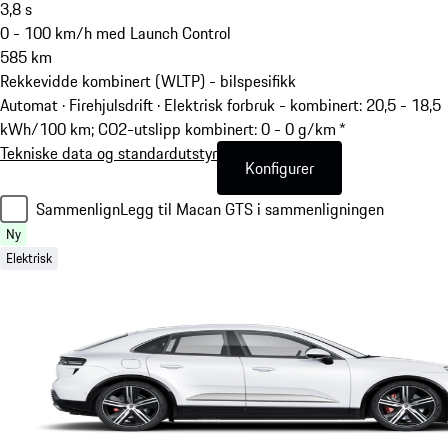
3,8
s
0 - 100 km/h med Launch Control
585
km
Rekkevidde kombinert (WLTP) - bilspesifikk
Automat · Firehjulsdrift
·
Elektrisk forbruk - kombinert: 20,5 - 18,5
kWh/100 km; CO2-utslipp kombinert: 0 - 0 g/km *
Tekniske data og standardutstyr
Konfigurer
Sammenlign
Legg til Macan GTS i sammenligningen
Ny
Elektrisk