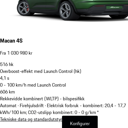
Macan 4S
Fra 1 030 980 kr
516
hk
Overboost-effekt med Launch Control (hk)
4,1
s
0 - 100 km/h med Launch Control
606
km
Rekkevidde kombinert (WLTP) - bilspesifikk
Automat · Firehjulsdrift
·
Elektrisk forbruk - kombinert: 20,4 - 17,7
kWh/100 km; CO2-utslipp kombinert: 0 - 0 g/km *
Tekniske data og standardutstyr
Konfigurer