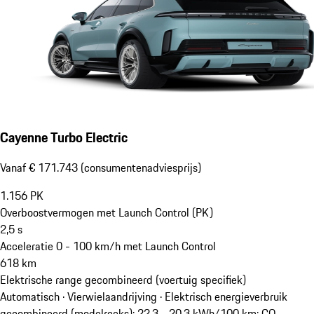
Cayenne Turbo Electric
Vanaf € 171.743 (consumentenadviesprijs)
1.156
PK
Overboostvermogen met Launch Control (PK)
2,5
s
Acceleratie 0 - 100 km/h met Launch Control
618
km
Elektrische range gecombineerd (voertuig specifiek)
Automatisch · Vierwielaandrijving
·
Elektrisch energieverbruik
gecombineerd (modelreeks): 22,3 - 20,3 kWh/100 km; CO₂-