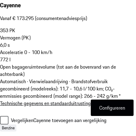
Cayenne
Vanaf € 173.295 (consumentenadviesprijs)
353
PK
Vermogen (PK)
6,0
s
Acceleratie 0 - 100 km/h
772
l
Open bagageruimtevolume (tot aan de bovenrand van de
achterbank)
Automatisch · Vierwielaandrijving
·
Brandstofverbruik
gecombineerd (modelreeks): 11,7 - 10,6 l/100 km; CO₂-
emmissies gecombineerd (model range): 266 - 242 g/km *
Technische gegevens en standaarduitrusting
Configureren
Vergelijken
Cayenne toevoegen aan vergelijking
Benzine