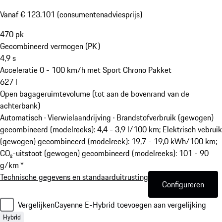
Vanaf € 123.101 (consumentenadviesprijs)
470
pk
Gecombineerd vermogen (PK)
4,9
s
Acceleratie 0 - 100 km/h met Sport Chrono Pakket
627
l
Open bagageruimtevolume (tot aan de bovenrand van de
achterbank)
Automatisch · Vierwielaandrijving
·
Brandstofverbruik (gewogen)
gecombineerd (modelreeks): 4,4 - 3,9 l/100 km; Elektrisch vebruik
(gewogen) gecombineerd (modelreek): 19,7 - 19,0 kWh/100 km;
CO₂-uitstoot (gewogen) gecombineerd (modelreeks): 101 - 90
g/km *
Technische gegevens en standaarduitrusting
Configureren
Vergelijken
Cayenne E-Hybrid toevoegen aan vergelijking
Hybrid