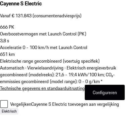
Cayenne S Electric
Vanaf € 131.843 (consumentenadviesprijs)
666
PK
Overboostvermogen met Launch Control (PK)
3,8
s
Acceleratie 0 - 100 km/h met Launch Control
651
km
Elektrische range gecombineerd (voertuig specifiek)
Automatisch · Vierwielaandrijving
·
Elektrisch energieverbruik
gecombineerd (modelreeks): 21,6 - 19,4 kWh/100 km; CO₂-
emmissies gecombineerd (model range): 0 - 0 g/km *
Technische gegevens en standaarduitrusting
Configureren
Vergelijken
Cayenne S Electric toevoegen aan vergelijking
Elektrisch