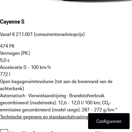
Cayenne S
Vanaf € 211.001 (consumentenadviesprijs)
474
PK
Vermogen (PK)
5,0
s
Acceleratie 0 - 100 km/h
772
l
Open bagageruimtevolume (tot aan de bovenrand van de
achterbank)
Automatisch · Vierwielaandrijving
·
Brandstofverbruik
gecombineerd (modelreeks): 12,6 - 12,0 l/100 km; CO₂-
emmissies gecombineerd (model range): 287 - 272 g/km *
Technische gegevens en standaarduitrusting
Configureren