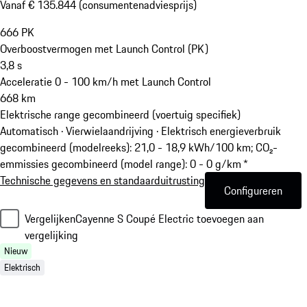
Vanaf € 135.844 (consumentenadviesprijs)
666
PK
Overboostvermogen met Launch Control (PK)
3,8
s
Acceleratie 0 - 100 km/h met Launch Control
668
km
Elektrische range gecombineerd (voertuig specifiek)
Automatisch · Vierwielaandrijving
·
Elektrisch energieverbruik
gecombineerd (modelreeks): 21,0 - 18,9 kWh/100 km; CO₂-
emmissies gecombineerd (model range): 0 - 0 g/km *
Technische gegevens en standaarduitrusting
Configureren
Vergelijken
Cayenne S Coupé Electric toevoegen aan
vergelijking
Nieuw
Elektrisch