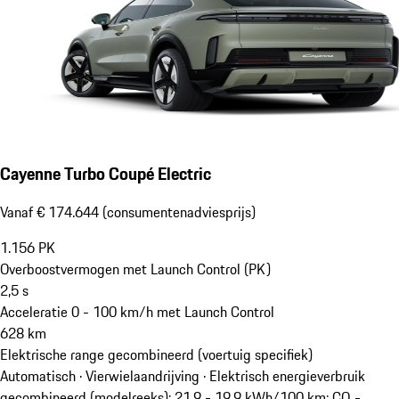
Cayenne Turbo Coupé Electric
Vanaf € 174.644 (consumentenadviesprijs)
1.156
PK
Overboostvermogen met Launch Control (PK)
2,5
s
Acceleratie 0 - 100 km/h met Launch Control
628
km
Elektrische range gecombineerd (voertuig specifiek)
Automatisch · Vierwielaandrijving
·
Elektrisch energieverbruik
gecombineerd (modelreeks): 21,9 - 19,9 kWh/100 km; CO₂-