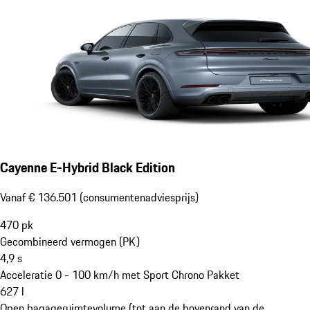
Cayenne E-Hybrid Black Edition
Vanaf € 136.501 (consumentenadviesprijs)
470
pk
Gecombineerd vermogen (PK)
4,9
s
Acceleratie 0 - 100 km/h met Sport Chrono Pakket
627
l
Open bagageruimtevolume (tot aan de bovenrand van de