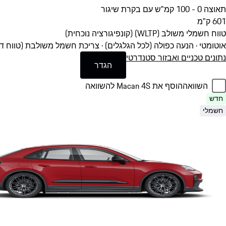
תאוצה 0 - 100 קמ"ש עם בקרת שיגור
601
ק"מ
טווח חשמלי משולב (WLTP) (קונפיגורציה נוכחית)
אוטומטי · הנעה כפולה (לכל הגלגלים)
·
צריכת חשמל משולבת (טווח דגמים): 20.4 - 17.7 קוט"ש 
נתונים טכניים ואבזור סטנדרטי
הגדר
השוואה
הוסף את Macan 4S להשוואה
חדש
חשמלי