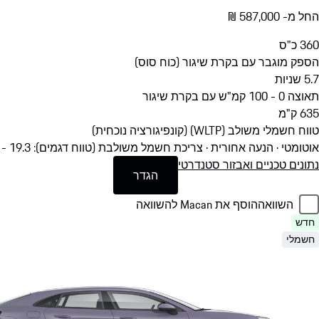
החל מ- ‏587,000 ‏₪
360
כ"ס
הספק מוגבר עם בקרת שיגור (כוח סוס)
5.7
שניות
תאוצה 0 - 100 קמ"ש עם בקרת שיגור
635
ק"מ
טווח חשמלי משולב (WLTP) (קונפיגורציה נוכחית)
אוטומטי · הנעה אחורית
·
צריכת חשמל משולבת (טווח דגמים): 19.3 - 16.7 קוט"ש / 100 ק"מ *
נתונים טכניים ואבזור סטנדרטי
הגדר
השוואה
הוסף את Macan להשוואה
חדש
חשמלי