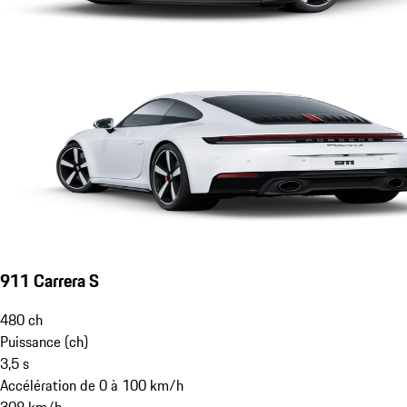
911 Carrera S
480
ch
Puissance (ch)
3,5
s
Accélération de 0 à 100 km/h
308
km/h