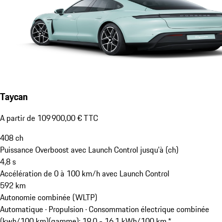
Taycan
A partir de 109 900,00 € TTC
408
ch
Puissance Overboost avec Launch Control jusqu'à (ch)
4,8
s
Accélération de 0 à 100 km/h avec Launch Control
592
km
Autonomie combinée (WLTP)
Automatique · Propulsion
·
Consommation électrique combinée
(kwh/100 km)(gamme): 19,0 - 16,1 kWh/100 km *