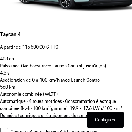
Taycan 4
A partir de 115 500,00 € TTC
408
ch
Puissance Overboost avec Launch Control jusqu'à (ch)
4,6
s
Accélération de 0 à 100 km/h avec Launch Control
560
km
Autonomie combinée (WLTP)
Automatique · 4 roues motrices
·
Consommation électrique
combinée (kwh/100 km)(gamme): 19,9 - 17,6 kWh/100 km *
Données techniques et équipement de série
Configurer
Comparer
Ajouter Taycan 4 à la comparaison