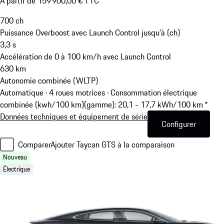
A partir de 159 900,00 € TTC
700
ch
Puissance Overboost avec Launch Control jusqu'à (ch)
3,3
s
Accélération de 0 à 100 km/h avec Launch Control
630
km
Autonomie combinée (WLTP)
Automatique · 4 roues motrices
·
Consommation électrique
combinée (kwh/100 km)(gamme): 20,1 - 17,7 kWh/100 km *
Données techniques et équipement de série
Configurer
Comparer
Ajouter Taycan GTS à la comparaison
Nouveau
Électrique