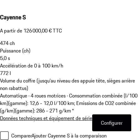
Cayenne S
A partir de 126 000,00 € TTC
474
ch
Puissance (ch)
5,0
s
Accélération de 0 à 100 km/h
772
l
Volume du coffre (jusqu'au niveau des appuie tête, sièges arrière
non rabattus)
Automatique · 4 roues motrices
·
Consommation combinée (l/100
km)(gamme): 12,6 - 12,0 l/100 km; Emissions de CO2 combinée
(g/km)(gamme): 286 - 271 g/km *
Données techniques et équipement de série
Configurer
Comparer
Ajouter Cayenne S à la comparaison