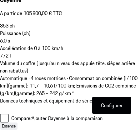
A partir de 105 800,00 € TTC
353
ch
Puissance (ch)
6,0
s
Accélération de 0 à 100 km/h
772
l
Volume du coffre (jusqu'au niveau des appuie tête, sièges arrière
non rabattus)
Automatique · 4 roues motrices
·
Consommation combinée (l/100
km)(gamme): 11,7 - 10,6 l/100 km; Emissions de CO2 combinée
(g/km)(gamme): 265 - 242 g/km *
Données techniques et équipement de série
Configurer
Comparer
Ajouter Cayenne à la comparaison
Essence