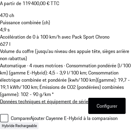
A partir de 119 400,00 € TTC
470
ch
Puissance combinée (ch)
4,9
s
Accélération de 0 à 100 km/h avec Pack Sport Chrono
627
l
Volume du coffre (jusqu'au niveau des appuie tête, sièges arrière
non rabattus)
Automatique · 4 roues motrices
·
Consommation pondérée (l/100
km) (gamme E-Hybrid): 4,5 - 3,9 l/100 km; Consommation
électrique combinée et pondérée (kwh/100 km)(gamme): 19,7 -
19,1 kWh/100 km; Émissions de CO2 (pondérées) combinées
(gamme): 102 - 90 g/km *
Données techniques et équipement de série
Configurer
Comparer
Ajouter Cayenne E-Hybrid à la comparaison
Hybride Rechargeable