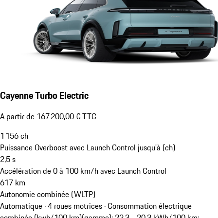
Cayenne Turbo Electric
A partir de 167 200,00 € TTC
1 156
ch
Puissance Overboost avec Launch Control jusqu'à (ch)
2,5
s
Accélération de 0 à 100 km/h avec Launch Control
617
km
Autonomie combinée (WLTP)
Automatique · 4 roues motrices
·
Consommation électrique
combinée (kwh/100 km)(gamme): 22,3 - 20,3 kWh/100 km;