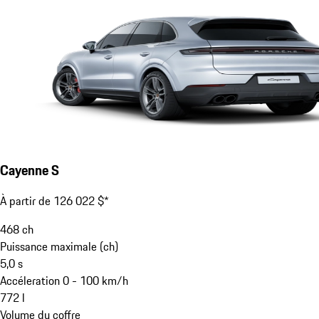
Cayenne S
À partir de 126 022 $*
468
ch
Puissance maximale (ch)
5,0
s
Accéleration 0 - 100 km/h
772
l
Volume du coffre