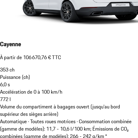
Cayenne
À partir de 106 670,76 € TTC
353
ch
Puissance (ch)
6,0
s
Accélération de 0 à 100 km/h
772
l
Volume du compartiment à bagages ouvert (jusqu'au bord
supérieur des sièges arrière)
Automatique · Toutes roues motrices
·
Consommation combinée
(gamme de modèles): 11,7 - 10,6 l/100 km; Émissions de CO₂
combinées (gamme de modèles): 266 - 242 g/km *