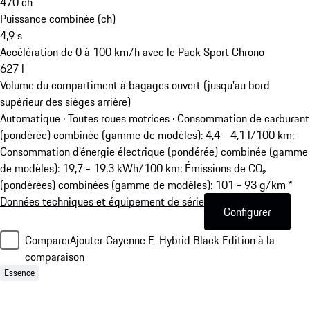
470
ch
Puissance combinée (ch)
4,9
s
Accélération de 0 à 100 km/h avec le Pack Sport Chrono
627
l
Volume du compartiment à bagages ouvert (jusqu'au bord
supérieur des sièges arrière)
Automatique · Toutes roues motrices
·
Consommation de carburant
(pondérée) combinée (gamme de modèles): 4,4 - 4,1 l/100 km;
Consommation d’énergie électrique (pondérée) combinée (gamme
de modèles): 19,7 - 19,3 kWh/100 km; Émissions de CO₂
(pondérées) combinées (gamme de modèles): 101 - 93 g/km *
Données techniques et équipement de série
Configurer
Comparer
Ajouter Cayenne E-Hybrid Black Edition à la
comparaison
Essence