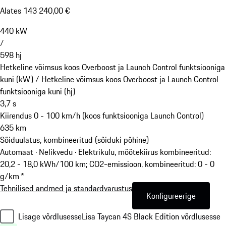
Alates 143 240,00 €
440
kW
/
598
hj
Hetkeline võimsus koos Overboost ja Launch Control funktsiooniga
kuni (kW) /
Hetkeline võimsus koos Overboost ja Launch Control
funktsiooniga kuni (hj)
3,7
s
Kiirendus 0 - 100 km/h (koos funktsiooniga Launch Control)
635
km
Sõiduulatus, kombineeritud (sõiduki põhine)
Automaat · Nelikvedu
·
Elektrikulu, mõõtekiirus kombineeritud:
20,2 - 18,0 kWh/100 km; CO2-emissioon, kombineeritud: 0 - 0
g/km *
Tehnilised andmed ja standardvarustus
Konfigureerige
Lisage võrdlusesse
Lisa Taycan 4S Black Edition võrdlusesse