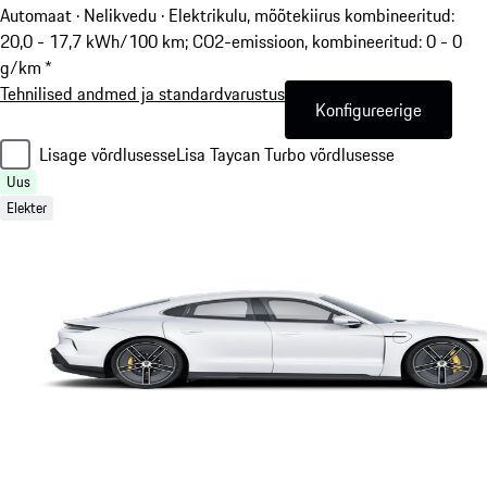
Automaat · Nelikvedu
·
Elektrikulu, mõõtekiirus kombineeritud:
20,0 - 17,7 kWh/100 km; CO2-emissioon, kombineeritud: 0 - 0
g/km *
Tehnilised andmed ja standardvarustus
Konfigureerige
Lisage võrdlusesse
Lisa Taycan Turbo võrdlusesse
Uus
Elekter