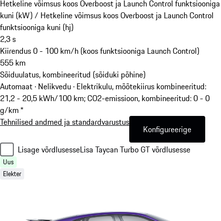
Hetkeline võimsus koos Overboost ja Launch Control funktsiooniga
kuni (kW) /
Hetkeline võimsus koos Overboost ja Launch Control
funktsiooniga kuni (hj)
2,3
s
Kiirendus 0 - 100 km/h (koos funktsiooniga Launch Control)
555
km
Sõiduulatus, kombineeritud (sõiduki põhine)
Automaat · Nelikvedu
·
Elektrikulu, mõõtekiirus kombineeritud:
21,2 - 20,5 kWh/100 km; CO2-emissioon, kombineeritud: 0 - 0
g/km *
Tehnilised andmed ja standardvarustus
Konfigureerige
Lisage võrdlusesse
Lisa Taycan Turbo GT võrdlusesse
Uus
Elekter