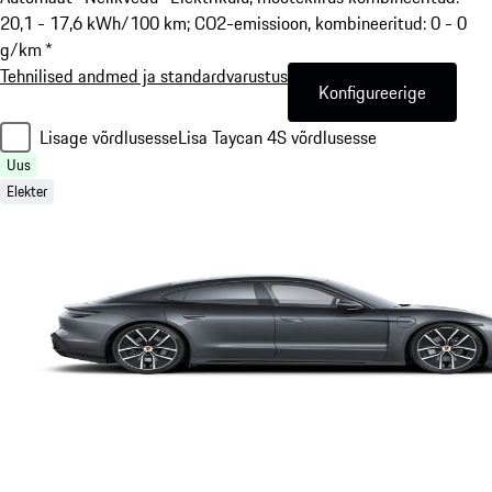
20,1 - 17,6 kWh/100 km; CO2-emissioon, kombineeritud: 0 - 0
g/km *
Tehnilised andmed ja standardvarustus
Konfigureerige
Lisage võrdlusesse
Lisa Taycan 4S võrdlusesse
Uus
Elekter