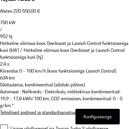
Alates 220 550,00 €
700
kW
/
952
hj
Hetkeline võimsus koos Overboost ja Launch Control funktsiooniga
kuni (kW) /
Hetkeline võimsus koos Overboost ja Launch Control
funktsiooniga kuni (hj)
2,4
s
Kiirendus 0 - 100 km/h (koos funktsiooniga Launch Control)
634
km
Sõiduulatus, kombineeritud (sõiduki põhine)
Automaat · Nelikvedu
·
Elektrikulu, mõõtekiirus kombineeritud:
19,9 - 17,8 kWh/100 km; CO2-emissioon, kombineeritud: 0 - 0
g/km *
Tehnilised andmed ja standardvarustus
Konfigureerige
Lisage võrdlusesse
Lisa Taycan Turbo S võrdlusesse