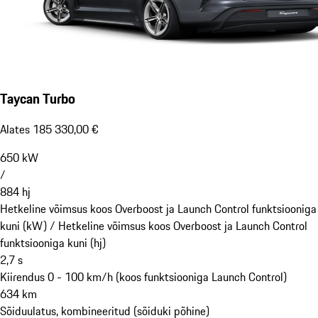
Taycan Turbo
Alates 185 330,00 €
650
kW
/
884
hj
Hetkeline võimsus koos Overboost ja Launch Control funktsiooniga
kuni (kW) /
Hetkeline võimsus koos Overboost ja Launch Control
funktsiooniga kuni (hj)
2,7
s
Kiirendus 0 - 100 km/h (koos funktsiooniga Launch Control)
634
km
Sõiduulatus, kombineeritud (sõiduki põhine)