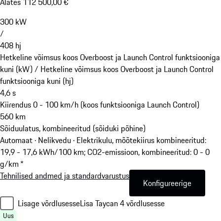
Alates 112 500,00 €
300
kW
/
408
hj
Hetkeline võimsus koos Overboost ja Launch Control funktsiooniga
kuni (kW) /
Hetkeline võimsus koos Overboost ja Launch Control
funktsiooniga kuni (hj)
4,6
s
Kiirendus 0 - 100 km/h (koos funktsiooniga Launch Control)
560
km
Sõiduulatus, kombineeritud (sõiduki põhine)
Automaat · Nelikvedu
·
Elektrikulu, mõõtekiirus kombineeritud:
19,9 - 17,6 kWh/100 km; CO2-emissioon, kombineeritud: 0 - 0
g/km *
Tehnilised andmed ja standardvarustus
Konfigureerige
Lisage võrdlusesse
Lisa Taycan 4 võrdlusesse
Uus