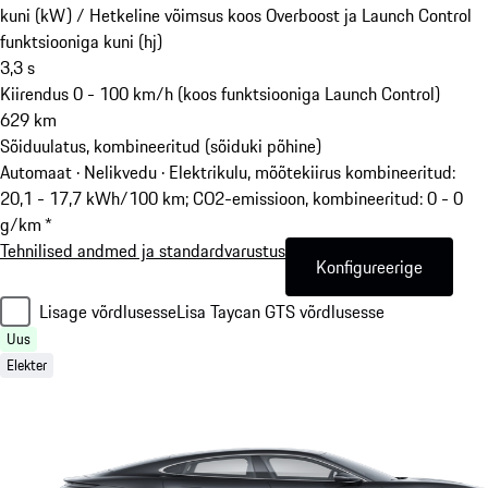
kuni (kW) /
Hetkeline võimsus koos Overboost ja Launch Control
funktsiooniga kuni (hj)
3,3
s
Kiirendus 0 - 100 km/h (koos funktsiooniga Launch Control)
629
km
Sõiduulatus, kombineeritud (sõiduki põhine)
Automaat · Nelikvedu
·
Elektrikulu, mõõtekiirus kombineeritud:
20,1 - 17,7 kWh/100 km; CO2-emissioon, kombineeritud: 0 - 0
g/km *
Tehnilised andmed ja standardvarustus
Konfigureerige
Lisage võrdlusesse
Lisa Taycan GTS võrdlusesse
Uus
Elekter