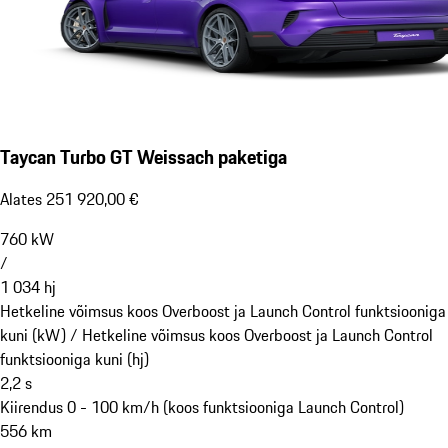
Taycan Turbo GT Weissach paketiga
Alates 251 920,00 €
760
kW
/
1 034
hj
Hetkeline võimsus koos Overboost ja Launch Control funktsiooniga
kuni (kW) /
Hetkeline võimsus koos Overboost ja Launch Control
funktsiooniga kuni (hj)
2,2
s
Kiirendus 0 - 100 km/h (koos funktsiooniga Launch Control)
556
km