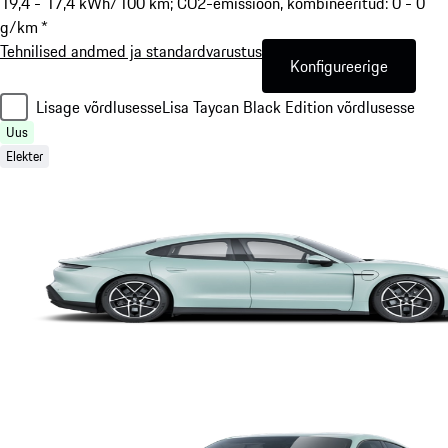
19,4 - 17,4 kWh/100 km; CO2-emissioon, kombineeritud: 0 - 0
g/km *
Tehnilised andmed ja standardvarustus
Konfigureerige
Lisage võrdlusesse
Lisa Taycan Black Edition võrdlusesse
Uus
Elekter