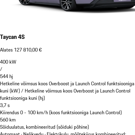
Taycan 4S
Alates 127 810,00 €
400
kW
/
544
hj
Hetkeline võimsus koos Overboost ja Launch Control funktsiooniga
kuni (kW) /
Hetkeline võimsus koos Overboost ja Launch Control
funktsiooniga kuni (hj)
3,7
s
Kiirendus 0 - 100 km/h (koos funktsiooniga Launch Control)
560
km
Sõiduulatus, kombineeritud (sõiduki põhine)
Automaat · Nelikvedu
·
Elektrikulu, mõõtekiirus kombineeritud: