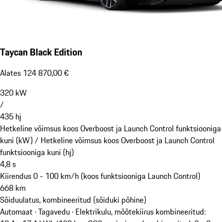
Taycan Black Edition
Alates 124 870,00 €
320
kW
/
435
hj
Hetkeline võimsus koos Overboost ja Launch Control funktsiooniga
kuni (kW) /
Hetkeline võimsus koos Overboost ja Launch Control
funktsiooniga kuni (hj)
4,8
s
Kiirendus 0 - 100 km/h (koos funktsiooniga Launch Control)
668
km
Sõiduulatus, kombineeritud (sõiduki põhine)
Automaat · Tagavedu
·
Elektrikulu, mõõtekiirus kombineeritud: