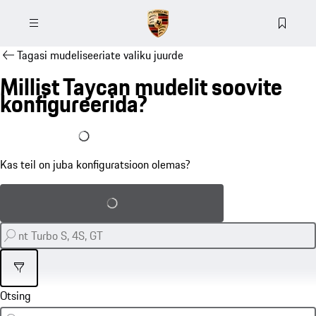
Tagasi mudeliseeriate valiku juurde
Millist Taycan mudelit soovite
konfigureerida?
Mul on konfiguratsioon juba olemas
Kas teil on juba konfiguratsioon olemas?
Salvestatud konfiguratsiooni laadimine
Filter