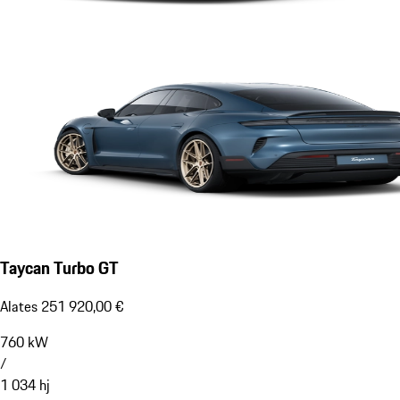
Taycan Turbo GT
Alates 251 920,00 €
760
kW
/
1 034
hj