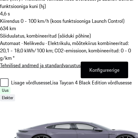
funktsiooniga kuni (hj)
4,6
s
Kiirendus 0 - 100 km/h (koos funktsiooniga Launch Control)
634
km
Sõiduulatus, kombineeritud (sõiduki põhine)
Automaat · Nelikvedu
·
Elektrikulu, mõõtekiirus kombineeritud:
20,1 - 18,0 kWh/100 km; CO2-emissioon, kombineeritud: 0 - 0
g/km *
Tehnilised andmed ja standardvarustus
Konfigureerige
Lisage võrdlusesse
Lisa Taycan 4 Black Edition võrdlusesse
Uus
Elekter