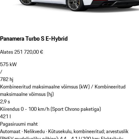
Panamera Turbo S E-Hybrid
Alates 251 720,00 €
575
kW
/
782
hj
Kombineeritud maksimaalne võimsus (kW) /
Kombineeritud
maksimaalne võimsus (hj)
2,9
s
Kiirendus 0 - 100 km/h (Sport Chrono paketiga)
421
l
Pagasiruumi maht
Automaat · Nelikvedu
·
Kütusekulu, kombineeritud; arvestuslik
(PHEV mudelivaliku põhine): 4,4 - 4,1 l/100 km; Elektrikulu,