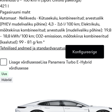
Kiirendus 0 - 100 km/h (Sport Chrono paketiga)
421
l
Pagasiruumi maht
Automaat · Nelikvedu
·
Kütusekulu, kombineeritud; arvestuslik
(PHEV mudelivaliku põhine): 4,3 - 3,6 l/100 km; Elektrikulu,
mõõtekiirus kombineeritud; arvestuslik (mudelivaliku põhine): 19,8
- 18,8 kWh/100 km; CO2-emissioon, mõõtekiirus kombineeritud
(kaalutud): 99 - 81 g/km *
Tehnilised andmed ja standardvarustus
Konfigureerige
Lisage võrdlusesse
Lisa Panamera Turbo E-Hybrid
võrdlusesse
Uus
Hübriid