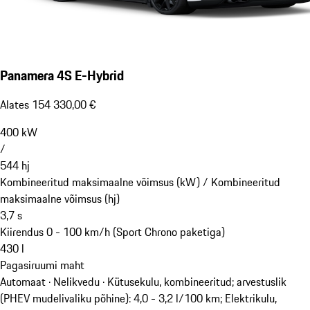
Panamera 4S E-Hybrid
Alates 154 330,00 €
400
kW
/
544
hj
Kombineeritud maksimaalne võimsus (kW) /
Kombineeritud
maksimaalne võimsus (hj)
3,7
s
Kiirendus 0 - 100 km/h (Sport Chrono paketiga)
430
l
Pagasiruumi maht
Automaat · Nelikvedu
·
Kütusekulu, kombineeritud; arvestuslik
(PHEV mudelivaliku põhine): 4,0 - 3,2 l/100 km; Elektrikulu,