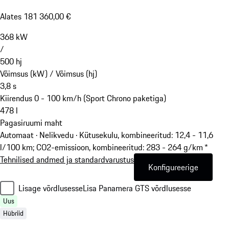
Alates 181 360,00 €
368
kW
/
500
hj
Võimsus (kW) /
Võimsus (hj)
3,8
s
Kiirendus 0 - 100 km/h (Sport Chrono paketiga)
478
l
Pagasiruumi maht
Automaat · Nelikvedu
·
Kütusekulu, kombineeritud: 12,4 - 11,6
l/100 km; CO2-emissioon, kombineeritud: 283 - 264 g/km *
Tehnilised andmed ja standardvarustus
Konfigureerige
Lisage võrdlusesse
Lisa Panamera GTS võrdlusesse
Uus
Hübriid