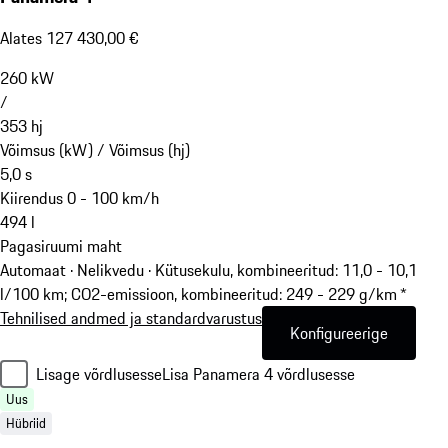
Alates 127 430,00 €
260
kW
/
353
hj
Võimsus (kW) /
Võimsus (hj)
5,0
s
Kiirendus 0 - 100 km/h
494
l
Pagasiruumi maht
Automaat · Nelikvedu
·
Kütusekulu, kombineeritud: 11,0 - 10,1
l/100 km; CO2-emissioon, kombineeritud: 249 - 229 g/km *
Tehnilised andmed ja standardvarustus
Konfigureerige
Lisage võrdlusesse
Lisa Panamera 4 võrdlusesse
Uus
Hübriid