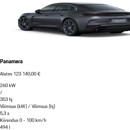
Panamera
Alates 123 140,00 €
260
kW
/
353
hj
Võimsus (kW) /
Võimsus (hj)
5,3
s
Kiirendus 0 - 100 km/h
494
l