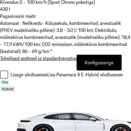
Kiirendus 0 - 100 km/h (Sport Chrono paketiga)
430
l
Pagasiruumi maht
Automaat · Nelikvedu
·
Kütusekulu, kombineeritud; arvestuslik
(PHEV mudelivaliku põhine): 3,8 - 3,0 l/100 km; Elektrikulu,
mõõtekiirus kombineeritud; arvestuslik (mudelivaliku põhine): 18,4
- 17,9 kWh/100 km; CO2-emissioon, mõõtekiirus kombineeritud
(kaalutud): 86 - 69 g/km *
Tehnilised andmed ja standardvarustus
Konfigureerige
Lisage võrdlusesse
Lisa Panamera 4 E-Hybrid võrdlusesse
Uus
Hübriid