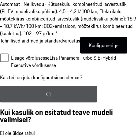
Automaat · Nelikvedu
·
Kütusekulu, kombineeritud; arvestuslik
(PHEV mudelivaliku põhine): 4,5 - 4,2 l/100 km; Elektrikulu,
mõõtekiirus kombineeritud; arvestuslik (mudelivaliku põhine): 18,9
- 18,7 kWh/100 km; CO2-emissioon, mõõtekiirus kombineeritud
(kaalutud): 102 - 97 g/km *
Tehnilised andmed ja standardvarustus
Konfigureerige
Lisage võrdlusesse
Lisa Panamera Turbo S E-Hybrid
Executive võrdlusesse
Kas teil on juba konfiguratsioon olemas?
Salvestatud konfiguratsiooni laadimine
Kui kasulik on esitatud teave mudeli
valimisel?
Ei ole üldse rahul