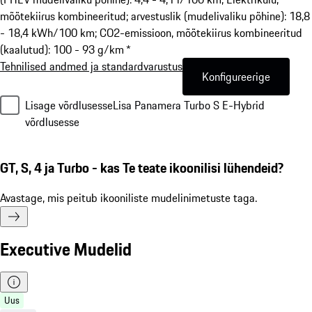
mõõtekiirus kombineeritud; arvestuslik (mudelivaliku põhine): 18,8
- 18,4 kWh/100 km; CO2-emissioon, mõõtekiirus kombineeritud
(kaalutud): 100 - 93 g/km *
Tehnilised andmed ja standardvarustus
Konfigureerige
Lisage võrdlusesse
Lisa Panamera Turbo S E-Hybrid
võrdlusesse
GT, S, 4 ja Turbo - kas Te teate ikoonilisi lühendeid?
Avastage, mis peitub ikooniliste mudelinimetuste taga.
Executive Mudelid
Uus