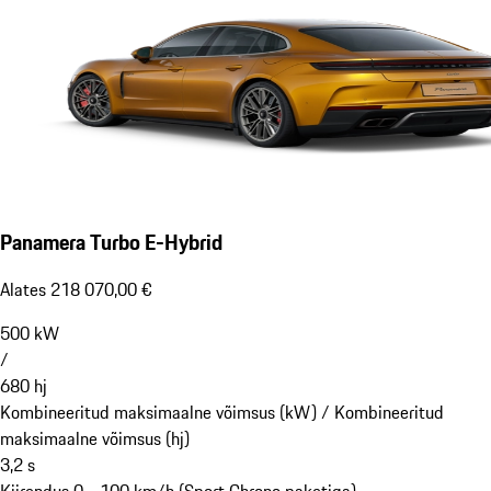
Panamera Turbo E-Hybrid
Alates 218 070,00 €
500
kW
/
680
hj
Kombineeritud maksimaalne võimsus (kW) /
Kombineeritud
maksimaalne võimsus (hj)
3,2
s