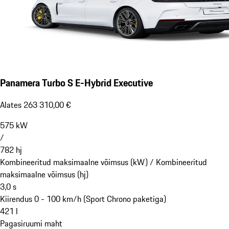
Panamera Turbo S E-Hybrid Executive
Alates 263 310,00 €
575
kW
/
782
hj
Kombineeritud maksimaalne võimsus (kW) /
Kombineeritud
maksimaalne võimsus (hj)
3,0
s
Kiirendus 0 - 100 km/h (Sport Chrono paketiga)
421
l
Pagasiruumi maht