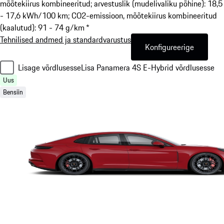
mõõtekiirus kombineeritud; arvestuslik (mudelivaliku põhine): 18,5
- 17,6 kWh/100 km; CO2-emissioon, mõõtekiirus kombineeritud
(kaalutud): 91 - 74 g/km *
Tehnilised andmed ja standardvarustus
Konfigureerige
Lisage võrdlusesse
Lisa Panamera 4S E-Hybrid võrdlusesse
Uus
Bensiin