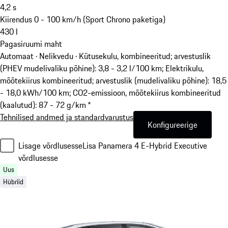
4,2
s
Kiirendus 0 - 100 km/h (Sport Chrono paketiga)
430
l
Pagasiruumi maht
Automaat · Nelikvedu
·
Kütusekulu, kombineeritud; arvestuslik
(PHEV mudelivaliku põhine): 3,8 - 3,2 l/100 km; Elektrikulu,
mõõtekiirus kombineeritud; arvestuslik (mudelivaliku põhine): 18,5
- 18,0 kWh/100 km; CO2-emissioon, mõõtekiirus kombineeritud
(kaalutud): 87 - 72 g/km *
Tehnilised andmed ja standardvarustus
Konfigureerige
Lisage võrdlusesse
Lisa Panamera 4 E-Hybrid Executive
võrdlusesse
Uus
Hübriid