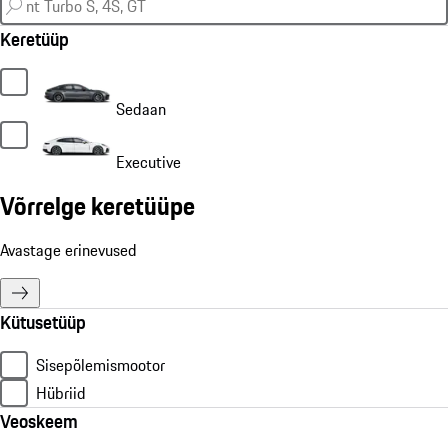
Keretüüp
Sedaan
Executive
Võrrelge keretüüpe
Avastage erinevused
Kütusetüüp
Sisepõlemismootor
Hübriid
Veoskeem