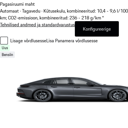
Pagasiruumi maht
Automaat · Tagavedu
·
Kütusekulu, kombineeritud: 10,4 - 9,6 l/100
km; CO2-emissioon, kombineeritud: 236 - 218 g/km *
Tehnilised andmed ja standardvarustus
Konfigureerige
Lisage võrdlusesse
Lisa Panamera võrdlusesse
Uus
Bensiin