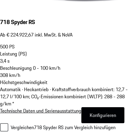
718 Spyder RS
Ab € 224.922,67 inkl. MwSt. & NoVA
500
PS
Leistung (PS)
3,4
s
Beschleunigung 0 - 100 km/h
308
km/h
Höchstgeschwindigkeit
Automatik · Heckantrieb
·
Kraftstoffverbrauch kombiniert: 12,7 -
12,7 l/100 km; CO₂-Emissionen kombiniert (WLTP): 288 - 288
g/km *
Technische Daten und Serienausstattung
Konfigurieren
Vergleichen
718 Spyder RS zum Vergleich hinzufügen