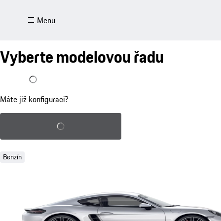
Menu
Vyberte modelovou řadu
Již mám konfiguraci
Máte již konfiguraci?
Načtení uložené konfigurace
Benzín