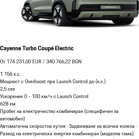
Cayenne Turbo Coupé Electric
От 174 231,00 EUR / 340 766,22 BGN
1 156
к.с.
Мощност с Overboost при Launch Control до (к.с.)
2,5
сек
Ускорение 0 - 100 км/ч с Launch Control
628
км
Пробег на електричество комбиниран (специфичен за
автомобил)
Автоматична скоростна кутия · Задвижване на всички колела
·
Разход на електрическа енергия комбиниран (моделна гама):