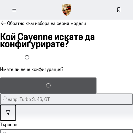
Обратно към избора на серия модели
Кой Cayenne искате да
конфигурирате?
Вече имам конфигурация
Имате ли вече конфигурация?
Зареждане на запазена конфигурация
Филтър