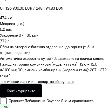
От 126 900,00 EUR / 248 194,83 BGN
474
к.с.
Мощност (к.с.)
5,0
сек
Ускорение 0 - 100 км/ч
772
л
Обем на отворено багажно отделение (до горния ръб на
задните седалки)
Автоматична скоростна кутия · Задвижване на всички колела
·
Разход на гориво комбиниран (моделна гама): 12,6 - 12,0
л/100 км; CO₂ емисии комбинирани (моделна гама): 287 - 272
г/км *
Технически данни и стандартно оборудване
Конфигурирайте
Сравнете
Добавяне на Cayenne S към сравнението
Нови