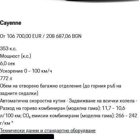
Cayenne
От 106 700,00 EUR / 208 687,06 BGN
353
к.с.
Мощност (к.с.)
6,0
сек
Ускорение 0 - 100 км/ч
772
л
Обем на отворено багажно отделение (до горния ръб на
задните седалки)
Автоматична скоростна кутия · Задвижване на всички колела
·
Разход на гориво комбиниран (моделна гама): 11,7 - 10,6
л/100 км; CO₂ емисии комбинирани (моделна гама): 266 - 242
г/км *
Технически данни и стандартно оборудване