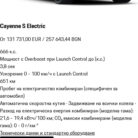
Cayenne S Electric
От 131 731,00 EUR / 257 643,44 BGN
666
к.с.
Мощност с Overboost при Launch Control до (к.с.)
3,8
сек
Ускорение 0 - 100 км/ч с Launch Control
651
км
Пробег на електричество комбиниран (специфичен за
автомобил)
Автоматична скоростна кутия · Задвижване на всички колела
·
Разход на електрическа енергия комбиниран (моделна гама):
21,6 - 19,4 кВтч/100 км; CO₂ емисии комбинирани (моделна
гама): 0 - 0 г/км *
Технически данни и стандартно оборудване