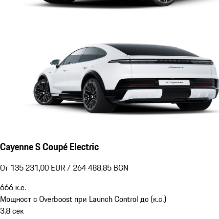
Cayenne S Coupé Electric
От 135 231,00 EUR / 264 488,85 BGN
666
к.с.
Мощност с Overboost при Launch Control до (к.с.)
3,8
сек