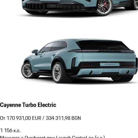
Cayenne Turbo Electric
От 170 931,00 EUR / 334 311,98 BGN
1 156
к.с.
Мощност с Overboost при Launch Control до (к.с.)