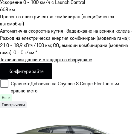
Ускорение 0 - 100 км/ч с Launch Control
668
км
Пробег на електричество комбиниран (специфичен за
автомобил)
Автоматична скоростна кутия · Задвижване на всички колела
·
Разход на електрическа енергия комбиниран (моделна гама):
21,0 - 18,9 кВтч/100 км; CO₂ емисии комбинирани (моделна
гама): 0 - 0 г/км *
Технически данни и стандартно оборудване
Конфигурирайте
Сравнете
Добавяне на Cayenne S Coupé Electric към
сравнението
Нови
Електрически