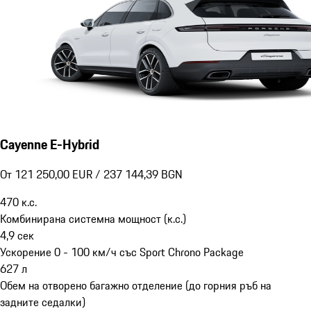
Cayenne E-Hybrid
От 121 250,00 EUR / 237 144,39 BGN
470
к.с.
Комбинирана системна мощност (к.с.)
4,9
сек
Ускорение 0 - 100 км/ч със Sport Chrono Package
627
л
Обем на отворено багажно отделение (до горния ръб на
задните седалки)