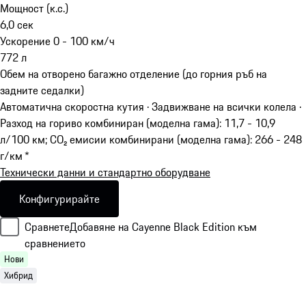
Мощност (к.с.)
6,0
сек
Ускорение 0 - 100 км/ч
772
л
Обем на отворено багажно отделение (до горния ръб на
задните седалки)
Автоматична скоростна кутия · Задвижване на всички колела
·
Разход на гориво комбиниран (моделна гама): 11,7 - 10,9
л/100 км; CO₂ емисии комбинирани (моделна гама): 266 - 248
г/км *
Технически данни и стандартно оборудване
Конфигурирайте
Сравнете
Добавяне на Cayenne Black Edition към
сравнението
Нови
Хибрид