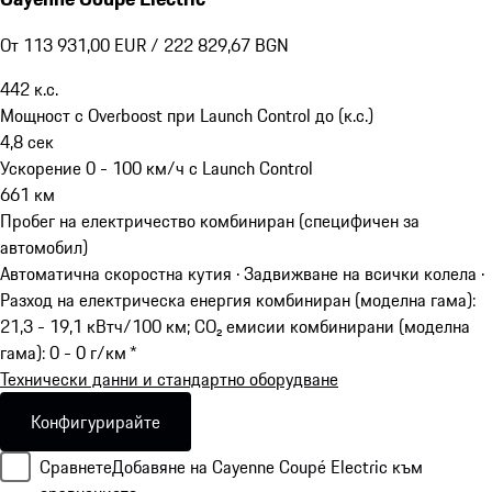
От 113 931,00 EUR / 222 829,67 BGN
442
к.с.
Мощност с Overboost при Launch Control до (к.с.)
4,8
сек
Ускорение 0 - 100 км/ч с Launch Control
661
км
Пробег на електричество комбиниран (специфичен за
автомобил)
Автоматична скоростна кутия · Задвижване на всички колела
·
Разход на електрическа енергия комбиниран (моделна гама):
21,3 - 19,1 кВтч/100 км; CO₂ емисии комбинирани (моделна
гама): 0 - 0 г/км *
Технически данни и стандартно оборудване
Конфигурирайте
Сравнете
Добавяне на Cayenne Coupé Electric към