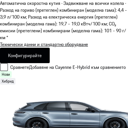
Автоматична скоростна кутия · Задвижване на всички колела
·
Разход на гориво (претеглен) комбиниран (моделна гама): 4,4 -
3,9 л/100 км; Разход на електрическа енергия (претеглен)
комбиниран (моделна гама): 19,7 - 19,0 кВтч/100 км; CO₂
емисии (претеглени) комбинирани (моделна гама): 101 - 90 г/
км *
Технически данни и стандартно оборудване
Конфигурирайте
Сравнете
Добавяне на Cayenne E-Hybrid към сравнението
Нови
Хибрид