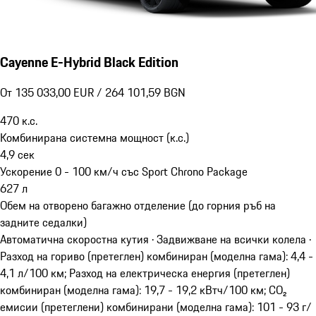
Cayenne E-Hybrid Black Edition
От 135 033,00 EUR / 264 101,59 BGN
470
к.с.
Комбинирана системна мощност (к.с.)
4,9
сек
Ускорение 0 - 100 км/ч със Sport Chrono Package
627
л
Обем на отворено багажно отделение (до горния ръб на
задните седалки)
Автоматична скоростна кутия · Задвижване на всички колела
·
Разход на гориво (претеглен) комбиниран (моделна гама): 4,4 -
4,1 л/100 км; Разход на електрическа енергия (претеглен)
комбиниран (моделна гама): 19,7 - 19,2 кВтч/100 км; CO₂
емисии (претеглени) комбинирани (моделна гама): 101 - 93 г/