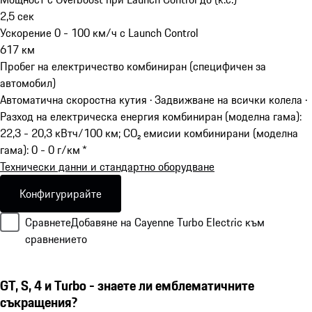
2,5
сек
Ускорение 0 - 100 км/ч с Launch Control
617
км
Пробег на електричество комбиниран (специфичен за
автомобил)
Автоматична скоростна кутия · Задвижване на всички колела
·
Разход на електрическа енергия комбиниран (моделна гама):
22,3 - 20,3 кВтч/100 км; CO₂ емисии комбинирани (моделна
гама): 0 - 0 г/км *
Технически данни и стандартно оборудване
Конфигурирайте
Сравнете
Добавяне на Cayenne Turbo Electric към
сравнението
GT, S, 4 и Turbo - знаете ли емблематичните
съкращения?