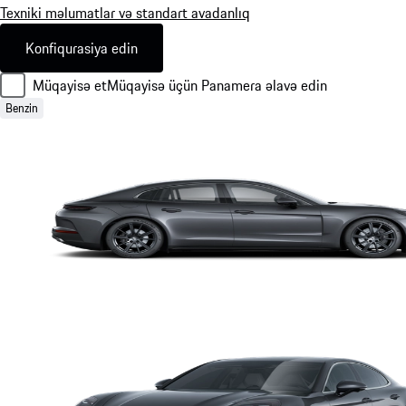
Texniki məlumatlar və standart avadanlıq
Konfiqurasiya edin
Müqayisə et
Müqayisə üçün Panamera əlavə edin
Benzin