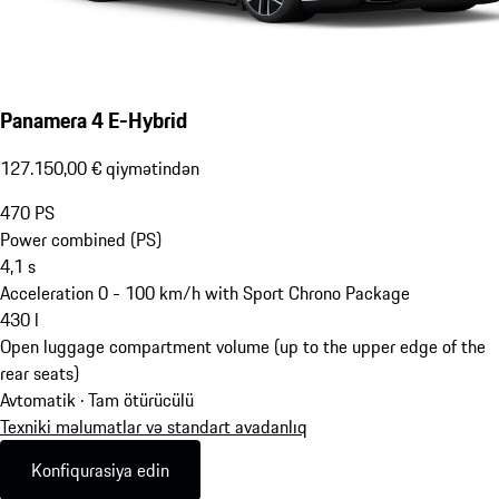
Panamera 4 E-Hybrid
127.150,00 € qiymətindən
470
PS
Power combined (PS)
4,1
s
Acceleration 0 - 100 km/h with Sport Chrono Package
430
l
Open luggage compartment volume (up to the upper edge of the
rear seats)
Avtomatik · Tam ötürücülü
Texniki məlumatlar və standart avadanlıq
Konfiqurasiya edin