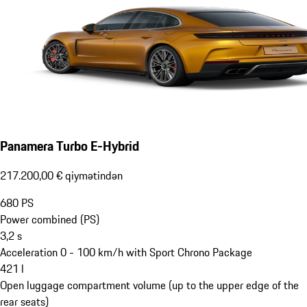
Panamera Turbo E-Hybrid
217.200,00 € qiymətindən
680
PS
Power combined (PS)
3,2
s
Acceleration 0 - 100 km/h with Sport Chrono Package
421
l
Open luggage compartment volume (up to the upper edge of the
rear seats)