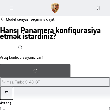
Model seriyası seçiminə qayıt
Hansı Panamera konfiqurasiya
etmək istərdiniz?
Artıq konfiqurasiyam var
Artıq konfiqurasiyanız var?
Saxlanmış konfiqurasiyanı yükləyin
Filtr