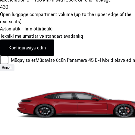
430
l
Open luggage compartment volume (up to the upper edge of the
rear seats)
Avtomatik · Tam ötürücülü
Texniki məlumatlar və standart avadanlıq
Konfiqurasiya edin
Müqayisə et
Müqayisə üçün Panamera 4S E-Hybrid əlavə edin
Benzin