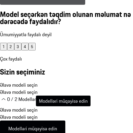
Model seçərkən təqdim olunan məlumat nə
dərəcədə faydalıdır?
Ümumiyyətlə faydalı deyil
1
2
3
4
5
Çox faydalı
Sizin seçiminiz
Əlavə modeli seçin
Əlavə modeli seçin
0 / 2 Modellər
Modelləri müqayisə edin
Əlavə modeli seçin
Əlavə modeli seçin
Modelləri müqayisə edin