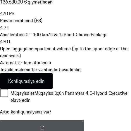
136.680,00 € qiymətindən
470
PS
Power combined (PS)
4,2
s
Acceleration 0 - 100 km/h with Sport Chrono Package
430
l
Open luggage compartment volume (up to the upper edge of the
rear seats)
Avtomatik · Tam ötürücülü
Texniki məlumatlar və standart avadanlıq
Konfiqurasiya edin
Müqayisə et
Müqayisə üçün Panamera 4 E-Hybrid Executive
əlavə edin
Artıq konfiqurasiyanız var?
Saxlanmış konfiqurasiyanı yükləyin