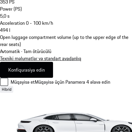
353
PS
Power (PS)
5,0
s
Acceleration 0 - 100 km/h
494
l
Open luggage compartment volume (up to the upper edge of the
rear seats)
Avtomatik · Tam ötürücülü
Texniki məlumatlar və standart avadanlıq
Konfiqurasiya edin
Müqayisə et
Müqayisə üçün Panamera 4 əlavə edin
Hibrid