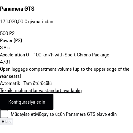
Panamera GTS
171.020,00 € qiymətindən
500
PS
Power (PS)
3,8
s
Acceleration 0 - 100 km/h with Sport Chrono Package
478
l
Open luggage compartment volume (up to the upper edge of the
rear seats)
Avtomatik · Tam ötürücülü
Texniki məlumatlar və standart avadanlıq
Konfiqurasiya edin
Müqayisə et
Müqayisə üçün Panamera GTS əlavə edin
Hibrid