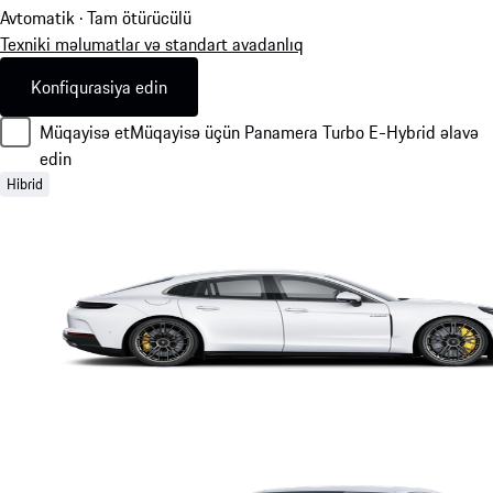
Avtomatik · Tam ötürücülü
Texniki məlumatlar və standart avadanlıq
Konfiqurasiya edin
Müqayisə et
Müqayisə üçün Panamera Turbo E-Hybrid əlavə
edin
Hibrid