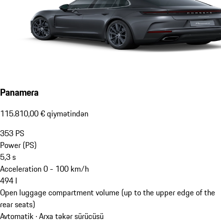
Panamera
115.810,00 € qiymətindən
353
PS
Power (PS)
5,3
s
Acceleration 0 - 100 km/h
494
l
Open luggage compartment volume (up to the upper edge of the
rear seats)
Avtomatik · Arxa təkər sürücüsü