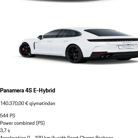
Panamera 4S E-Hybrid
140.370,00 € qiymətindən
544
PS
Power combined (PS)
3,7
s
Acceleration 0 - 100 km/h with Sport Chrono Package