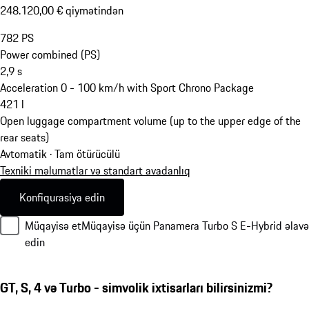
248.120,00 € qiymətindən
782
PS
Power combined (PS)
2,9
s
Acceleration 0 - 100 km/h with Sport Chrono Package
421
l
Open luggage compartment volume (up to the upper edge of the
rear seats)
Avtomatik · Tam ötürücülü
Texniki məlumatlar və standart avadanlıq
Konfiqurasiya edin
Müqayisə et
Müqayisə üçün Panamera Turbo S E-Hybrid əlavə
edin
GT, S, 4 və Turbo - simvolik ixtisarları bilirsinizmi?